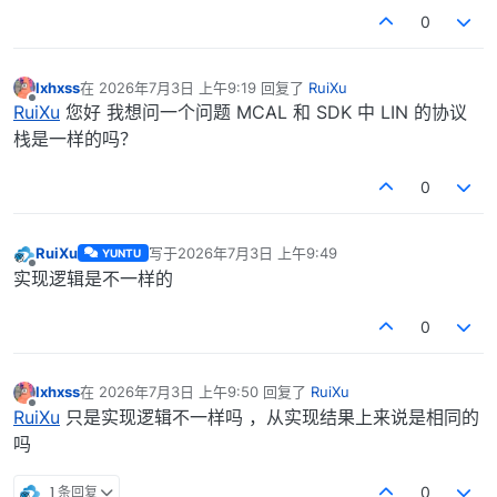
0
lxhxss
在
2026年7月3日 上午9:19
回复了
RuiXu
最后由 编辑
离线
RuiXu
您好 我想问一个问题 MCAL 和 SDK 中 LIN 的协议
栈是一样的吗？
0
RuiXu
写于
2026年7月3日 上午9:49
YUNTU
最后由 编辑
离线
实现逻辑是不一样的
0
lxhxss
在
2026年7月3日 上午9:50
回复了
RuiXu
最后由 编辑
离线
RuiXu
只是实现逻辑不一样吗 ，从实现结果上来说是相同的
吗
1 条回复
0