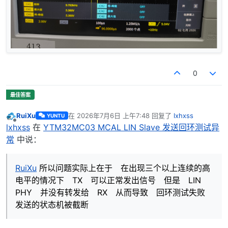
0
RuiXu
在
2026年7月6日 上午7:48
回复了
lxhxss
YUNTU
最后由 编辑
离线
lxhxss
在
YTM32MC03 MCAL LIN Slave 发送回环测试异
常
中说：
RuiXu
所以问题实际上在于 在出现三个以上连续的高
电平的情况下 TX 可以正常发出信号 但是 LIN
PHY 并没有转发给 RX 从而导致 回环测试失败
发送的状态机被截断