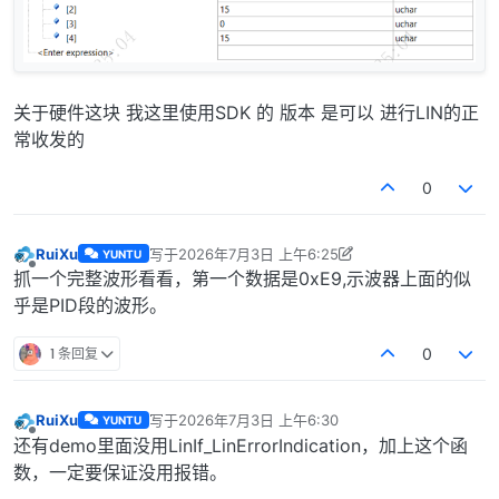
关于硬件这块 我这里使用SDK 的 版本 是可以 进行LIN的正
常收发的
0
RuiXu
写于
2026年7月3日 上午6:25
YUNTU
最后由 RuiXu 编辑
2026年7月3日 下午2:27
离线
抓一个完整波形看看，第一个数据是0xE9,示波器上面的似
乎是PID段的波形。
1 条回复
0
RuiXu
写于
2026年7月3日 上午6:30
YUNTU
最后由 编辑
离线
还有demo里面没用LinIf_LinErrorIndication，加上这个函
数，一定要保证没用报错。