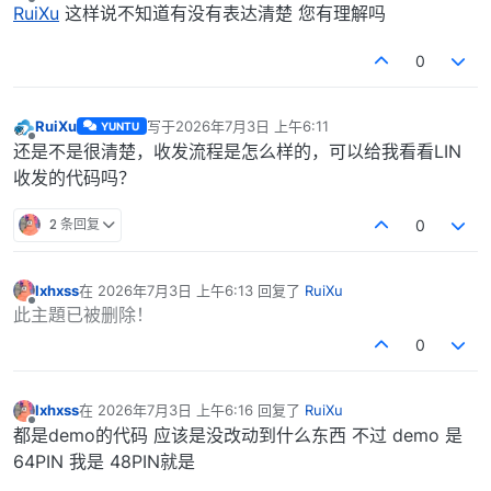
离线
RuiXu
这样说不知道有没有表达清楚 您有理解吗
0
RuiXu
写于
2026年7月3日 上午6:11
YUNTU
最后由 编辑
离线
还是不是很清楚，收发流程是怎么样的，可以给我看看LIN
收发的代码吗？
2 条回复
0
lxhxss
在
2026年7月3日 上午6:13
回复了
RuiXu
最后由 编辑
离线
此主題已被删除！
0
lxhxss
在
2026年7月3日 上午6:16
回复了
RuiXu
最后由 编辑
离线
都是demo的代码 应该是没改动到什么东西 不过 demo 是
64PIN 我是 48PIN就是