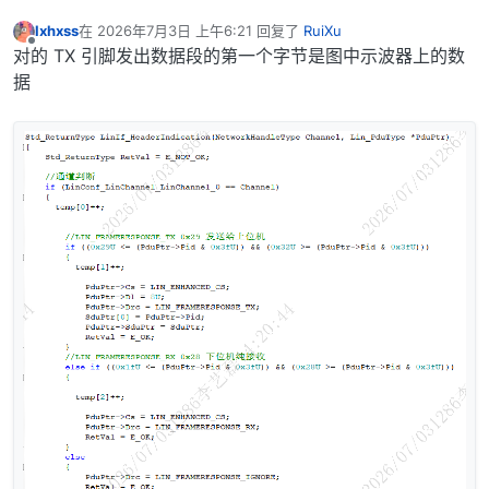
lxhxss
在
2026年7月3日 上午6:21
回复了
RuiXu
最后由 编辑
离线
对的 TX 引脚发出数据段的第一个字节是图中示波器上的数
据