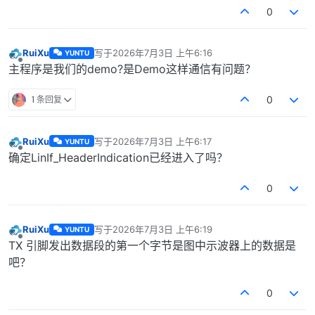
0
RuiXu
写于
2026年7月3日 上午6:16
YUNTU
最后由 编辑
离线
主程序是我们的demo?是Demo这样通信有问题？
1 条回复
0
RuiXu
写于
2026年7月3日 上午6:17
YUNTU
最后由 编辑
离线
确定LinIf_HeaderIndication已经进入了吗？
0
RuiXu
写于
2026年7月3日 上午6:19
YUNTU
最后由 编辑
离线
TX 引脚发出数据段的第一个字节是图中示波器上的数据是
吧？
0