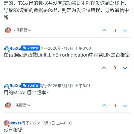
是的，TX发出的数据并没有成功被LIN PHY发送到总线上，
导致RX读到的数据是0xff，判定为发送位错误，导致通信中
断
2 条回复
0
RuiXu
写于
2026年7月3日 上午6:00
YUNTU
最后由 编辑
离线
在错误回调函数LinIf_LinErrorIndication中观察LIN是否报错
0
RuiXu
写于
2026年7月3日 上午6:01
YUNTU
最后由 编辑
离线
用的MCAL哪个版本？
1 条回复
0
lxhxss
写于
2026年7月3日 上午6:02
最后由 编辑
离线
没有报错