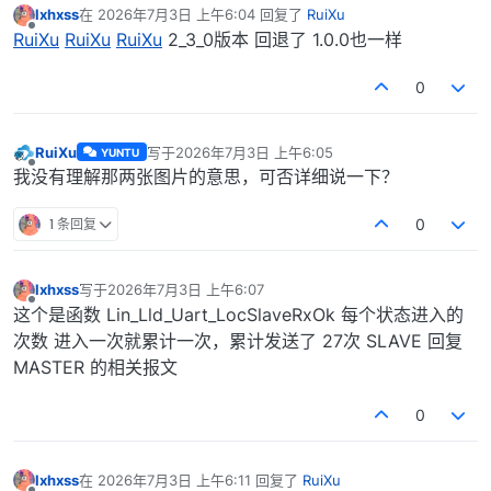
lxhxss
在
2026年7月3日 上午6:04
回复了
RuiXu
最后由 编辑
离线
RuiXu
RuiXu
RuiXu
2_3_0版本 回退了 1.0.0也一样
0
RuiXu
写于
2026年7月3日 上午6:05
YUNTU
最后由 编辑
离线
我没有理解那两张图片的意思，可否详细说一下？
1 条回复
0
lxhxss
写于
2026年7月3日 上午6:07
最后由 编辑
离线
这个是函数 Lin_Lld_Uart_LocSlaveRxOk 每个状态进入的
次数 进入一次就累计一次，累计发送了 27次 SLAVE 回复
MASTER 的相关报文
0
lxhxss
在
2026年7月3日 上午6:11
回复了
RuiXu
最后由 编辑