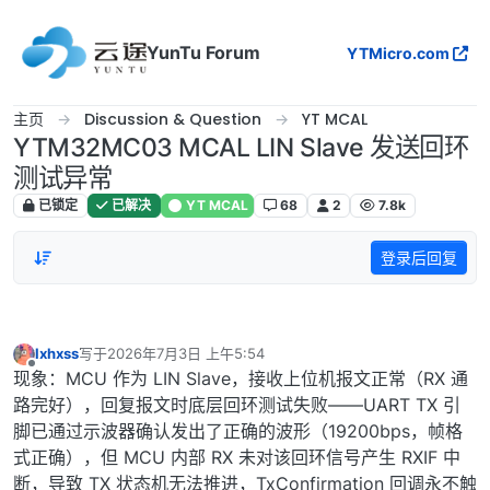
跳转至内容
YunTu Forum
YTMicro.com
主页
Discussion & Question
YT MCAL
YTM32MC03 MCAL LIN Slave 发送回环
测试异常
已锁定
已解决
YT MCAL
68
2
7.8k
登录后回复
lxhxss
写于
2026年7月3日 上午5:54
最后由 编辑
离线
现象：MCU 作为 LIN Slave，接收上位机报文正常（RX 通
路完好），回复报文时底层回环测试失败——UART TX 引
脚已通过示波器确认发出了正确的波形（19200bps，帧格
式正确），但 MCU 内部 RX 未对该回环信号产生 RXIF 中
断，导致 TX 状态机无法推进，TxConfirmation 回调永不触