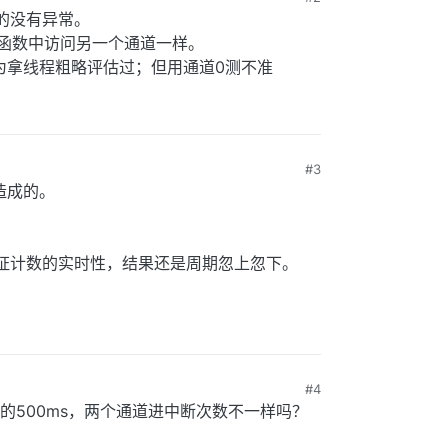
的没有异常。
断函数中访问另一个通道一样。
为拿线程粗略评估过；但用通道0测不准
#3
造成的。
证计数的实时性，结果还是周期忽上忽下。
#4
的500ms，两个通道进中断次数不一样吗？