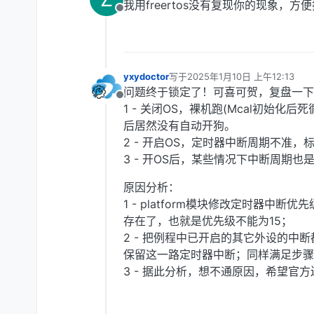
我用freertos没有复现你的现象，
离线
yxydoctor
写于
2025年1月10日 上午12:13
最后由 编辑
问题终于锁定了！可喜可贺，复盘一下
离线
1 - 关闭OS，裸机跑(Mcal初始
后居然没有自动开狗。
2 - 开启OS，定时器中断周期不准，标
3 - 开OS后，某些情况下中断周期也
原因分析：
1 - platform模块修改定时器中
存在了，也就是优先级不能为15；
2 - 把例程中已开启的其它外设的中
保留这一路定时器中断；同样满足步骤1
3 - 据此分析，想不通原因，希望官