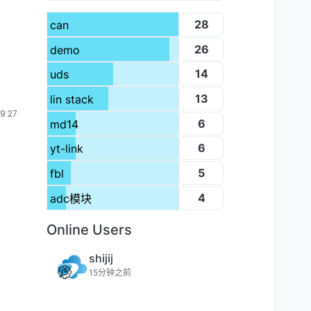
28
can
26
demo
14
uds
13
lin stack
9:27
6
md14
6
yt-link
5
fbl
4
adc模块
Online Users
shijij
15分钟之前