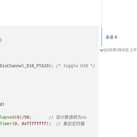
未读 4
)
2025年1月10日 上午
DioChannel_D18_PTA20); 
/* toggle D18 */
d
)
lapsed
(
0
)/
50
;       
// 读计数值转为us
Timer
(
0
, 
0xffffffff
);  
// 重启定时器