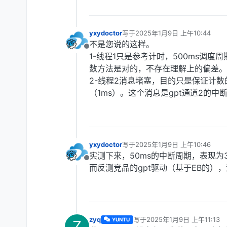
yxydoctor
写于
2025年1月9日 上午10:44
最后由 编辑
不是您说的这样。
离线
1-线程1只是参考计时，500ms调度周
数方法是对的，不存在理解上的偏差。
2-线程2消息堵塞，目的只是保证计
（1ms）。这个消息是gpt通道2的中
yxydoctor
写于
2025年1月9日 上午10:46
最后由 编辑
实测下来，50ms的中断周期，表现为3
离线
而反测竞品的gpt驱动（基于EB的）
zyq
写于
2025年1月9日 上午11:13
YUNTU
Z
最后由 编辑