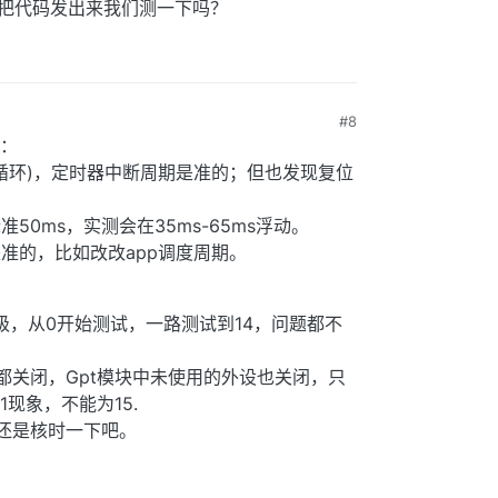
方便把代码发出来我们测一下吗？
#8
：
化后死循环)，定时器中断周期是准的；但也发现复位
准50ms，实测会在35ms-65ms浮动。
是准的，比如改改app调度周期。
断优先级，从0开始测试，一路测试到14，问题都不
断都关闭，Gpt模块中未使用的外设也关闭，只
现象，不能为15.
方还是核时一下吧。