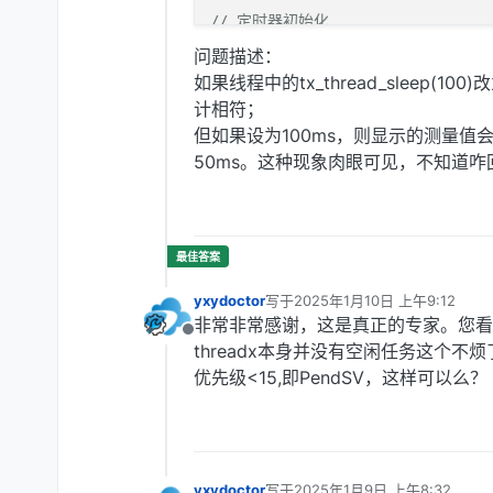
// 定时器初始化
// 通道0：通用计数，不产生中断
问题描述：
Gpt_StartTimer
(
0
, 
0xffffffff
如果线程中的tx_thread_sleep(1
// 通道1：50ms定时
计相符；
Gpt_StartTimer
(
1
, 
50
*
50000U
)
但如果设为100ms，则显示的测量值会
Gpt_EnableNotification
(
1
);  
50ms。这种现象肉眼可见，不知道
yxydoctor
写于
2025年1月10日 上午9:12
最后由 编辑
非常非常感谢，这是真正的专家。您看
离线
threadx本身并没有空闲任务这个不
优先级<15,即PendSV，这样可以么？
yxydoctor
写于
2025年1月9日 上午8:32