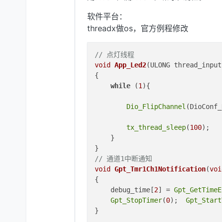
软件平台：
threadx做os，官方例程修改
// 点灯线程
void
App_Led2
(ULONG thread_input
{

while
 (
1
){		

Dio_FlipChannel
(DioConf_
tx_thread_sleep
(
100
);

    }

// 通道1中断通知
void
Gpt_Tmr1Ch1Notification
(
voi
{  

    debug_time[
2
] = 
Gpt_GetTimeE
Gpt_StopTimer
(
0
);  
Gpt_Start
}
