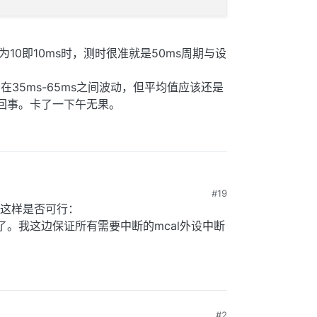
); 

00)改为10即10ms时，测时很准就是50ms周期与设
;  
// 定时周期=50ms(定时器时钟=50M)  
在35ms-65ms之间波动，但平均值应该还是
// 使能定时器中断  
咋回事。卡了一下午无果。
#19
这样是否可行：
烦了。我这边保证所有需要中断的mcal外设中断
#2