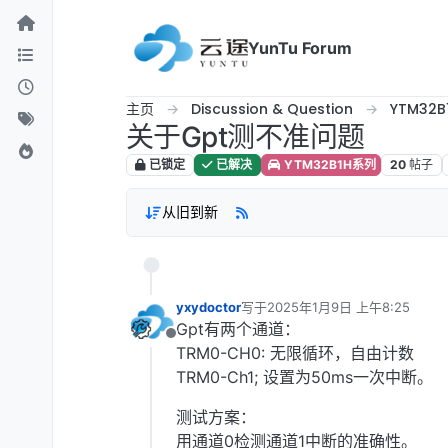
跳转至内容
YunTu Forum
主页
Discussion & Question
YTM32
关于Gpt测不准问题
已锁定
已解决
YTM32B1H系列
20
帖子
从旧到新
yxydoctor
写于
2025年1月9日 上午8:25
最后由 编辑
Gpt有两个通道：
离线
TRM0-CH0: 无限循环，自由计数
TRM0-Ch1; 设置为50ms一次中断。
测试方案：
用通道0检测通道1中断的准确性。