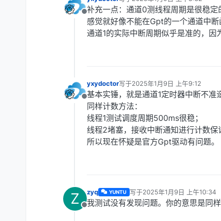
最后由 编辑
补充一点：通道0测线程周期是很稳定
离线
感觉就好像不能在Gpt的一个通道中
通道1的实际中断周期似乎是准的，因
yxydoctor
写于
2025年1月9日 上午9:12
最后由 编辑
基本实锤，就是通道1定时器中断不准
离线
同样计数方法：
线程1测试调度周期500ms很稳；
线程2堵塞，接收中断通知进行计数保
所以现在怀疑是官方Gpt驱动有问题。
zyq
写于
2025年1月9日 上午10:34
YUNTU
Z
最后由 编辑
我测试没有发现问题。你的意思是同样
离线