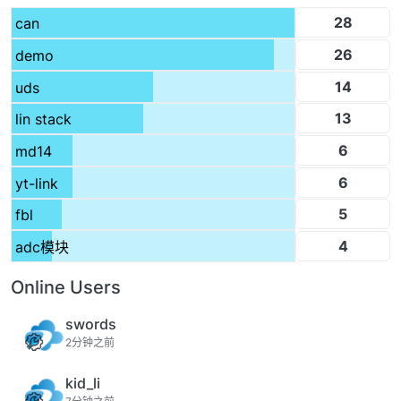
28
can
26
demo
14
uds
13
lin stack
6
md14
6
yt-link
5
fbl
4
adc模块
Online Users
swords
2分钟之前
kid_li