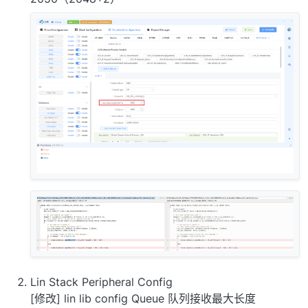
Lin Stack Peripheral Config
[修改] lin lib config Queue 队列接收最大长度