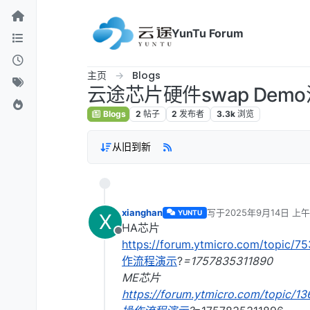
跳转至内容
YunTu Forum
主页
Blogs
云途芯片硬件swap Dem
Blogs
2
帖子
2
发布者
3.3k
浏览
从旧到新
xianghan
写于
2025年9月14日 上午
YUNTU
X
最后由 xianghan 编辑
20
HA芯片
离线
https://forum.ytmicro.com/topic
作流程演示
?
=1757835311890
ME芯片
https://forum.ytmicro.com/topic