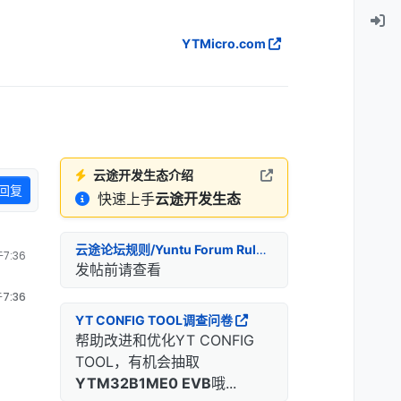
YTMicro.com
云途开发生态介绍
回复
快速上手
云途开发生态
云途论坛规则/Yuntu Forum Rules
7:36
发帖前请查看
7:36
YT CONFIG TOOL调查问卷
帮助改进和优化YT CONFIG
TOOL，有机会抽取
YTM32B1ME0 EVB
哦...