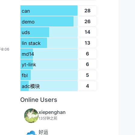
28
can
26
demo
14
uds
13
lin stack
8:06
6
md14
6
yt-link
5
fbl
4
adc模块
Online Users
xiepenghan
13分钟之前
好运