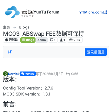
跳转至内容
YunTu Forum
YTMicro.com
主页
Blogs
MC03_ABSwap FEE数据可保持
已移动
Blogs
demo
1
1
2.6k
登录后回复
Derrick
写于
2025年7月8日 上午9:55
D
YUNTU
最后由 编辑
版本
：
离线
Config Tool Version：2.7.6
MC03 SDK version：1.3.1
前言
：