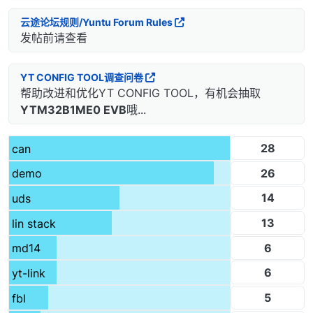
云途论坛规则/Yuntu Forum Rules
发帖前请查看
YT CONFIG TOOL调查问卷
帮助改进和优化YT CONFIG TOOL，有机会抽取
YTM32B1ME0 EVB
哦...
28
can
26
demo
14
uds
13
lin stack
6
md14
6
yt-link
5
fbl