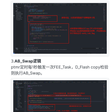
3.
AB_Swap逻辑
ptmr定时每1秒触发一次FEE_Task，D_Flash copy检验
则执行AB_Swap。