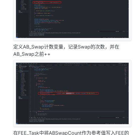
定义AB_Swap计数变量，记录Swap的次数，并在
AB_Swap之前++
在FEE_Task中将ABSwapCount作为参考值写入FEE的