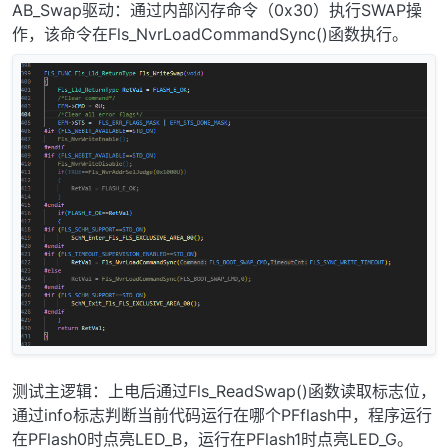
AB_Swap驱动：通过内部闪存命令（0x30）执行SWAP操
作，该命令在Fls_NvrLoadCommandSync()函数执行。
测试主逻辑：上电后通过Fls_ReadSwap()函数读取标志位，
通过info标志判断当前代码运行在哪个PFflash中，程序运行
在PFlash0时点亮LED_B，运行在PFlash1时点亮LED_G。