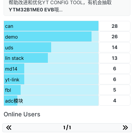
帮助改进和优化YT CONFIG TOOL，有机会抽取
YTM32B1ME0 EVB
哦...
28
can
26
demo
14
uds
13
lin stack
6
md14
6
yt-link
5
fbl
4
adc模块
Online Users
1 / 1