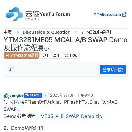
跳转至内容
YunTu Forum
YTMicro.com
主页
Discussion & Question
YTM32B1M系列
YTM32B1ME05 MCAL A/B SWAP Demo
及操作流程演示
YTM32B1M系列
1
1
1.6k
登录后回复
yangke
写于
2025年9月8日 上午9:46
YUNTU
最后由 编辑
离线
1、例程将PFlash0作为A面，PFlash1作为B面，实现AB
SWAP。
Demo参考例程：
ME05_A_B_SWAP_Demo.zip
2、Demo功能介绍