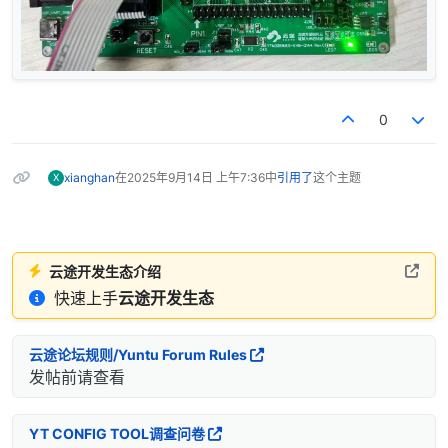
0
xianghan
在
2025年9月14日 上午7:36
中
引用了
这个主题
X
云途开发生态介绍
快速上手
云途开发生态
云途论坛规则/Yuntu Forum Rules
发帖前请查看
YT CONFIG TOOL调查问卷