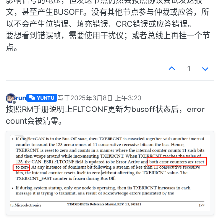
影响信号的电压，但发送节点仍然会按照协议尝试发送报
文，甚至产生BUSOFF。没有其他节点参与仲裁或应答，所
以不会产生位错误、填充错误、CRC错误或应答错误。
要想看到错误帧，需要使用干扰仪；或者总线上再挂一个节
点。
1
run
写于
2025年3月8日 上午3:20
YUNTU
最后由 编辑
离线
按照RM手册说明上FLTCONF更新为busoff状态后，error
count会被清零。