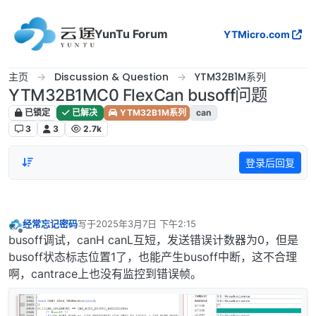
跳转至内容
YunTu Forum
YTMicro.com
主页
Discussion & Question
YTM32B1M系列
YTM32B1MC0 FlexCan busoff问题
已锁定
已解决
YTM32B1M系列
can
3
3
2.7k
登录后回复
经常忘记密码
写于
2025年3月7日 下午2:15
最后由 编辑
离线
busoff调试，canH canL互短，发送错误计数器为0，但是
busoff状态标志位置1了，也能产生busoff中断，这不合理
啊，cantrace上也没有监控到错误帧。