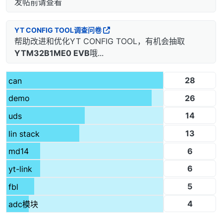
发帖前请查看
YT CONFIG TOOL调查问卷
帮助改进和优化YT CONFIG TOOL，有机会抽取
YTM32B1ME0 EVB
哦...
28
can
26
demo
14
uds
13
lin stack
6
md14
6
yt-link
5
fbl
4
adc模块