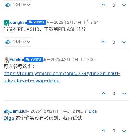
1 条回复
0
xianghan
写于
2025年2月21日 上午2:34
X
YUNTU
最后由 编辑
离线
当前在PFLASH0，下载到PFLASH1吗？
1 条回复
0
Frankie
写于
2025年2月21日 上午2:35
YUNTU
最后由 编辑
离线
可以参考这个：
https://forum.ytmicro.com/topic/739/ytm32b1ha01-
uds-ota-a-b-swap-demo
0
Liam.Liu
在
2025年2月21日 上午3:12
回复了
Diga
最后由 编辑
离线
Diga
这个确实没有考虑到，我再试试
0