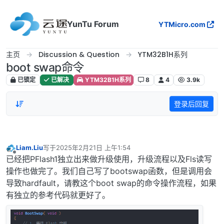
跳转至内容
YunTu Forum
YTMicro.com
主页
Discussion & Question
YTM32B1H系列
boot swap命令
已锁定
已解决
YTM32B1H系列
8
4
3.9k
登录后回复
Liam.Liu
写于
2025年2月21日 上午1:54
最后由 编辑
离线
已经把PFlash1独立出来做升级使用，升级流程以及Fls读写
操作也做完了。我们自己写了bootswap函数，但是调用会
导致hardfault，请教这个boot swap的命令操作流程，如果
有独立的参考代码就更好了。