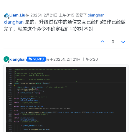
Liam.Liu
在
2025年2月21日 上午3:15
回复了
xianghan
最后由 编辑
离线
xianghan
是的，升级过程中的通信交互已经Fls操作已经做
完了，就差这个命令不确定我们写的对不对
0
xianghan
写于
2025年2月21日 上午5:20
X
YUNTU
最后由 编辑
离线