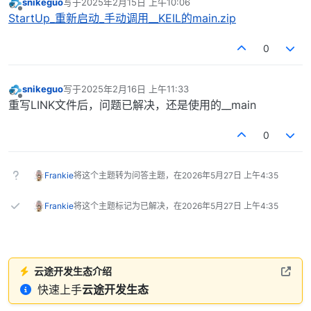
snikeguo
写于
2025年2月15日 上午10:06
最后由 编辑
离线
StartUp_重新启动_手动调用__KEIL的main.zip
0
snikeguo
写于
2025年2月16日 上午11:33
最后由 编辑
离线
重写LINK文件后，问题已解决，还是使用的__main
0
Frankie
将这个主题转为问答主题，在
2026年5月27日 上午4:35
Frankie
将这个主题标记为已解决，在
2026年5月27日 上午4:35
云途开发生态介绍
快速上手
云途开发生态