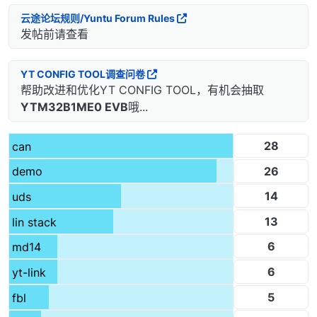
云途论坛规则/Yuntu Forum Rules
发帖前请查看
YT CONFIG TOOL调查问卷
帮助改进和优化YT CONFIG TOOL，有机会抽取
YTM32B1ME0 EVB
哦...
28
can
26
demo
14
uds
13
lin stack
6
md14
6
yt-link
5
fbl