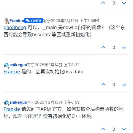
0
Frankie
写于
2025年2月14日 上午7:58
YUNTU
最后由 Frankie 编辑
2025年2月14日 下午3:59
离线
gaoSheng
可以，__main 是newlib自带的函数？（这个东
西可能会导致bss/data等区域重新初始化）
0
snikeguo
写于
2025年2月14日 上午8:32
最后由 编辑
离线
Frankie
是的，会再次初始化bss data
0
snikeguo
写于
2025年2月15日 上午6:09
最后由 编辑
离线
Frankie
请您问下ARM 官方，如何获取全局构造函数的地
址，现在卡在这里 没有初始化好C++环境.
0