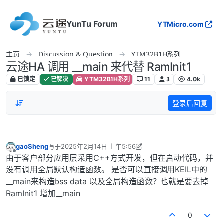
跳转至内容
YunTu Forum
YTMicro.com
主页
Discussion & Question
YTM32B1H系列
云途HA 调用 __main 来代替 RamInit1
已锁定
已解决
YTM32B1H系列
11
3
4.0k
登录后回复
gaoSheng
写于
2025年2月14日 上午5:56
最后由 gaoSheng 编辑
2025年2月14日 下午1:57
离线
由于客户部分应用层采用C++方式开发，但在启动代码，并
没有调用全局默认构造函数。 是否可以直接调用KEIL中的
__main来构造bss data 以及全局构造函数？也就是要去掉
RamInit1 增加__main
0