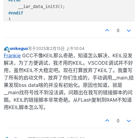
#
endif
0
snikeguo
写于
2025年2月15日 上午10:04
最后由 编辑
离线
Frankie
GCC不像KEIL那么奇葩，知道怎么解决，KEIL没发
解决，为了方便调试，我才用的KEIL。VSCODE调试并不好
用，虽然KEIL不大稳定吧。现在打算放弃了KEIL了。我重写
了所有的启动文件，放弃了你们生成的，手动调用__main,结
果发现bss data啥的并没有初始化。原因也知道，就是
__main找符号找不到没法调，问题出在我写的链接脚本的问
题。KEIL的链接脚本非常奇葩。从FLash复制到RAM不知道
用KEIL脚本怎么写。
0