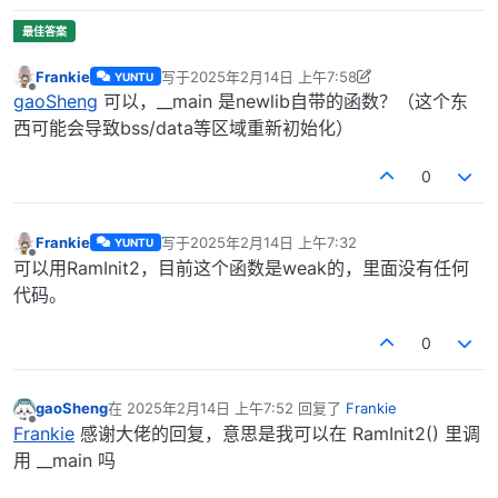
Frankie
写于
2025年2月14日 上午7:58
YUNTU
最后由 Frankie 编辑
2025年2月14日 下午3:59
离线
gaoSheng
可以，__main 是newlib自带的函数？（这个东
西可能会导致bss/data等区域重新初始化）
0
Frankie
写于
2025年2月14日 上午7:32
YUNTU
最后由 编辑
离线
可以用RamInit2，目前这个函数是weak的，里面没有任何
代码。
0
gaoSheng
在
2025年2月14日 上午7:52
回复了
Frankie
最后由 编辑
离线
Frankie
感谢大佬的回复，意思是我可以在 RamInit2() 里调
用 __main 吗