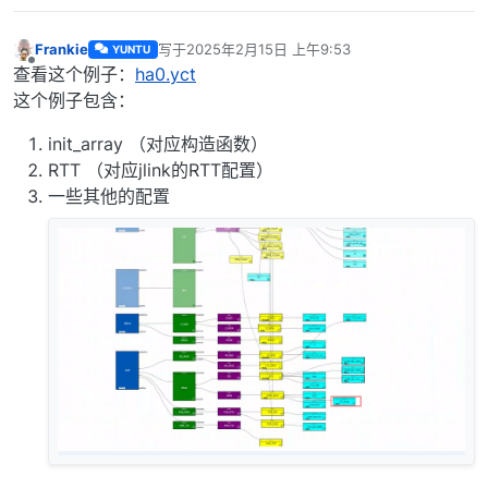
Frankie
写于
2025年2月15日 上午9:53
YUNTU
最后由 编辑
离线
查看这个例子：
ha0.yct
这个例子包含：
init_array （对应构造函数）
RTT （对应jlink的RTT配置）
一些其他的配置