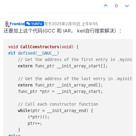
0
Frankie
写于
2025年2月15日 上午9:55
YUNTU
最后由 编辑
离线
还要加上这个代码(GCC 和 IAR， keil自行搜索解决）：
void
CallConstructors
(
void
)
#
if
 defined(__GNUC__)   
// Get the address of the first entry in .myinit
extern
 func_ptr __init_array_start[];

// Get the address of the last entry in .myinit 
extern
 func_ptr __init_array_end[];

    func_ptr *ptr = __init_array_start;

// Call each constructor function
while
(ptr < __init_array_end) {

        (*ptr)();

        ptr++;

#
else