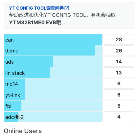
YT CONFIG TOOL调查问卷
帮助改进和优化YT CONFIG TOOL，有机会抽取
YTM32B1ME0 EVB
哦...
28
can
26
demo
14
uds
13
lin stack
6
md14
6
yt-link
5
fbl
4
adc模块
Online Users