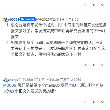
0
yt0069
写于
2025年2月11日 上午8:26
YUNTU
最后由 编辑
离线
没必要这样来发单个报文，用1个专用的邮箱来发送这条
报文就好了，等发送完成中断后再填充要发送的下一帧
报文
如果要用多个mailbox发送同一个id的报文的话，一定
要等待上一帧发完了（发送完成中断）再查询分配个这
个报文的状态，用空闲状态的发送下一帧
0
zhanjs
在
2025年2月11日 上午8:39
回复了
yt0069
最后由 编辑
离线
yt0069
我们是希望多个mailBOx发同个ID，通过哪个可以
查询这个报文的发送的状态呢？
0