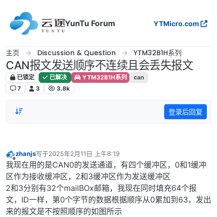
跳转至内容
YunTu Forum
YTMicro.com
主页
Discussion & Question
YTM32B1H系列
CAN报文发送顺序不连续且会丢失报文
已锁定
已解决
YTM32B1H系列
can
7
3
3.8k
登录后回复
zhanjs
写于
2025年2月11日 上午8:19
最后由 编辑
离线
我现在用的是CAN0的发送通道，有四个缓冲区，0和1缓冲
区作为接收缓冲区，2和3缓冲区作为发送缓冲区
2和3分别有32个mailBOx邮箱，我现在同时填充64个报
文，ID一样，第0个字节的数据根据顺序从0累加到63，发出
来的报文是不按照顺序的如图所示