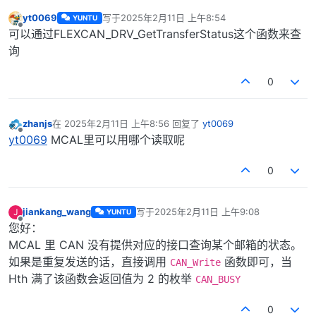
yt0069
写于
2025年2月11日 上午8:54
YUNTU
最后由 编辑
离线
可以通过FLEXCAN_DRV_GetTransferStatus这个函数来查
询
0
zhanjs
在
2025年2月11日 上午8:56
回复了
yt0069
最后由 编辑
离线
yt0069
MCAL里可以用哪个读取呢
0
jiankang_wang
写于
2025年2月11日 上午9:08
J
YUNTU
最后由 编辑
离线
您好：
MCAL 里 CAN 没有提供对应的接口查询某个邮箱的状态。
如果是重复发送的话，直接调用
函数即可，当
CAN_Write
Hth 满了该函数会返回值为 2 的枚举
CAN_BUSY
0