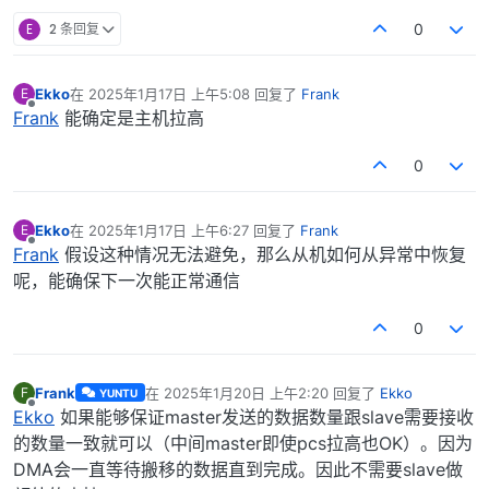
E
2 条回复
0
Ekko
在
2025年1月17日 上午5:08
回复了
Frank
E
最后由 编辑
离线
Frank
能确定是主机拉高
0
Ekko
在
2025年1月17日 上午6:27
回复了
Frank
E
最后由 编辑
离线
Frank
假设这种情况无法避免，那么从机如何从异常中恢复
呢，能确保下一次能正常通信
0
Frank
在
2025年1月20日 上午2:20
回复了
Ekko
F
YUNTU
最后由 编辑
离线
Ekko
如果能够保证master发送的数据数量跟slave需要接收
的数量一致就可以（中间master即使pcs拉高也OK）。因为
DMA会一直等待搬移的数据直到完成。因此不需要slave做