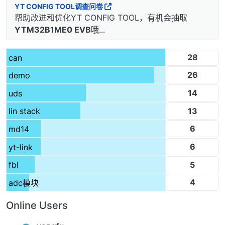
YT CONFIG TOOL调查问卷
帮助改进和优化YT CONFIG TOOL，有机会抽取
YTM32B1ME0 EVB
哦...
28
can
26
demo
14
uds
13
lin stack
6
md14
6
yt-link
5
fbl
4
adc模块
Online Users