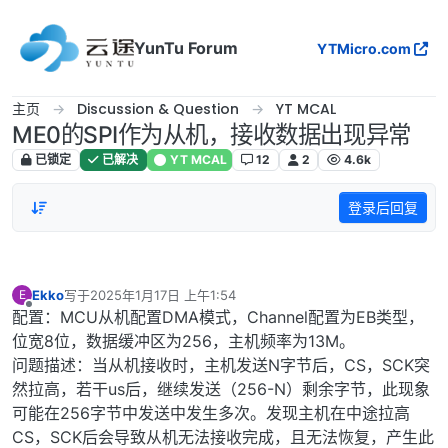
跳转至内容
YunTu Forum
YTMicro.com
主页
Discussion & Question
YT MCAL
ME0的SPI作为从机，接收数据出现异常
已锁定
已解决
YT MCAL
12
2
4.6k
登录后回复
Ekko
写于
2025年1月17日 上午1:54
E
最后由 编辑
离线
配置：MCU从机配置DMA模式，Channel配置为EB类型，
位宽8位，数据缓冲区为256，主机频率为13M。
问题描述：当从机接收时，主机发送N字节后，CS，SCK突
然拉高，若干us后，继续发送（256-N）剩余字节，此现象
可能在256字节中发送中发生多次。发现主机在中途拉高
CS，SCK后会导致从机无法接收完成，且无法恢复，产生此