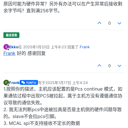
原因可能为硬件异常？另外有办法可以在产生异常后接收剩
余字节吗？直到满256字节。
0
Ekko
在
2025年1月20日 上午8:23
回复了
Frank
E
最后由 编辑
离线
Frank
好的 感谢回复
0
Frank
写于
2025年1月17日 上午4:24
F
YUNTU
最后由 编辑
离线
1.按照你的描述，主机应该配置的是Pcs continue 模式，如
果通信过程中出现PCS被拉起，属于主机方没有遵循通信协
议导致的通信失败。
2. 我无法判断pcs中途被拉高是否是主机侧的硬件问题导致
的。slave不会拉pcs引脚。
3. MCAL spi不支持接收不定长的数据