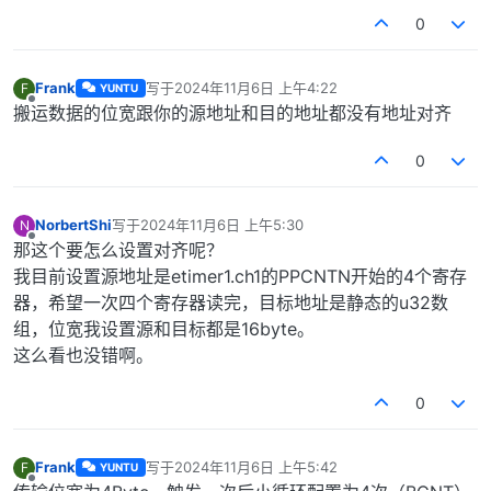
0
Frank
写于
2024年11月6日 上午4:22
F
YUNTU
最后由 编辑
离线
搬运数据的位宽跟你的源地址和目的地址都没有地址对齐
0
NorbertShi
写于
2024年11月6日 上午5:30
N
最后由 编辑
离线
那这个要怎么设置对齐呢？
我目前设置源地址是etimer1.ch1的PPCNTN开始的4个寄存
器，希望一次四个寄存器读完，目标地址是静态的u32数
组，位宽我设置源和目标都是16byte。
这么看也没错啊。
0
Frank
写于
2024年11月6日 上午5:42
F
YUNTU
最后由 编辑
离线