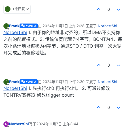
F
1 条回复
0
Frank
在
2024年11月7日 上午2:28
回复了
NorbertShi
F
YUNTU
最后由 编辑
离线
NorbertShi
1. 由于你的地址非对齐的，所以DMA不支持你
之前的配置模式。2. 传输位宽配置为4字节，BCNT为4，每
次小循环地址偏移为4字节，通过STO / DTO 调整一次大循
环完成后的搬移地址。
0
Frank
在
2024年11月7日 上午2:30
回复了
NorbertShi
F
YUNTU
最后由 编辑
离线
NorbertShi
1. 先执行ch0 再执行ch1。 2. 可通过修改
TCNTRV寄存器 修改trigger count
0
NorbertShi
写于
2024年11月7日 上午8:44
N
最后由 编辑