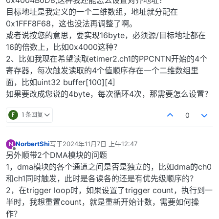
目标地址是我定义的一个二维数组，地址就分配在
0x1FFF8F68，这也没法再调整了啊。
或者说按您的意思，要实现16byte，必须源/目标地址都在
16的倍数上，比如0x4000这种？
2、比如我现在希望读取etimer2.ch1的PPCNTN开始的4个
寄存器，每次触发读取的4个值顺序存在一个二维数组里
面，比如uint32 buffer[100][4]
如果要改成您说的4byte，每次循环4次，那需要怎么设置？
F
1 条回复
0
NorbertShi
写于
2024年11月7日 上午12:47
N
最后由 编辑
离线
另外顺带2个DMA模块的问题
1，dma模块的各个通道之间是否是独立的，比如dma的ch0
和ch1同时触发，此时是各读各的还是有优先级顺序的？
2，在trigger loop时，如果设置了trigger count，执行到一
半时，我想重置count，就是重新开始计数，需要如何操
作？