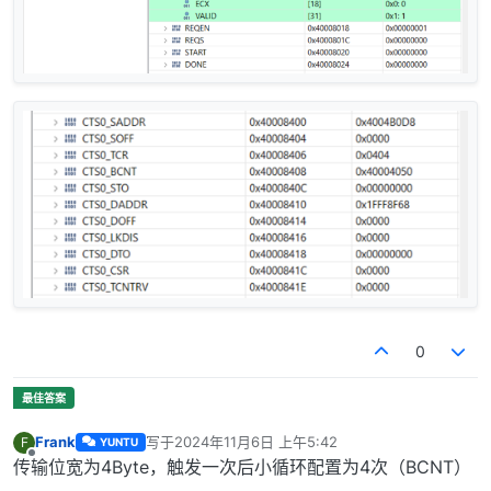
0
Frank
写于
2024年11月6日 上午5:42
F
YUNTU
最后由 编辑
离线
传输位宽为4Byte，触发一次后小循环配置为4次（BCNT）