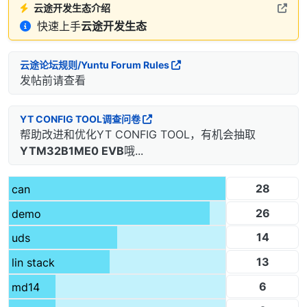
云途开发生态介绍
快速上手
云途开发生态
云途论坛规则/Yuntu Forum Rules
发帖前请查看
YT CONFIG TOOL调查问卷
帮助改进和优化YT CONFIG TOOL，有机会抽取
YTM32B1ME0 EVB
哦...
28
can
26
demo
14
uds
13
lin stack
6
md14