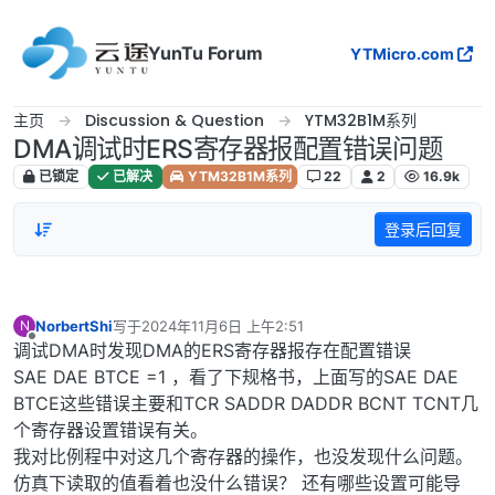
跳转至内容
YunTu Forum
YTMicro.com
主页
Discussion & Question
YTM32B1M系列
DMA调试时ERS寄存器报配置错误问题
已锁定
已解决
YTM32B1M系列
22
2
16.9k
登录后回复
NorbertShi
写于
2024年11月6日 上午2:51
N
最后由 编辑
离线
调试DMA时发现DMA的ERS寄存器报存在配置错误
SAE DAE BTCE =1 ，看了下规格书，上面写的SAE DAE
BTCE这些错误主要和TCR SADDR DADDR BCNT TCNT几
个寄存器设置错误有关。
我对比例程中对这几个寄存器的操作，也没发现什么问题。
仿真下读取的值看着也没什么错误？ 还有哪些设置可能导