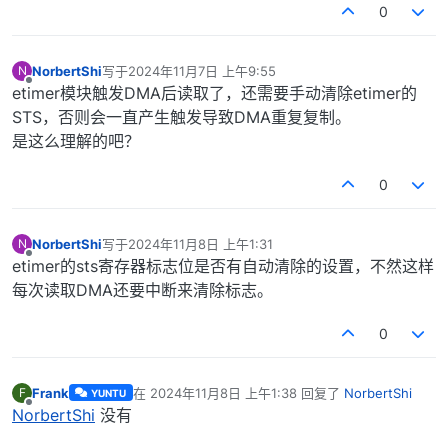
0
NorbertShi
写于
2024年11月7日 上午9:55
N
最后由 编辑
离线
etimer模块触发DMA后读取了，还需要手动清除etimer的
STS，否则会一直产生触发导致DMA重复复制。
是这么理解的吧？
0
NorbertShi
写于
2024年11月8日 上午1:31
N
最后由 编辑
离线
etimer的sts寄存器标志位是否有自动清除的设置，不然这样
每次读取DMA还要中断来清除标志。
0
Frank
在
2024年11月8日 上午1:38
回复了
NorbertShi
F
YUNTU
最后由 编辑
离线
NorbertShi
没有