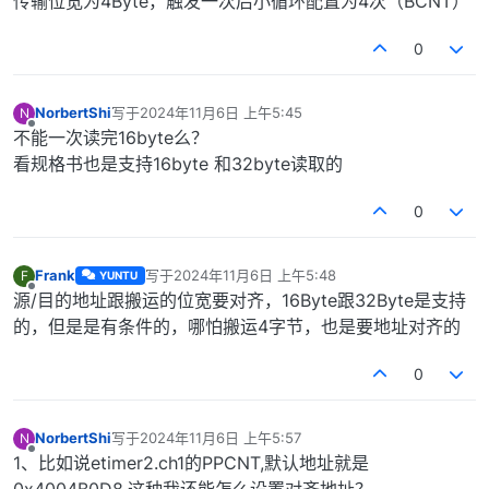
传输位宽为4Byte，触发一次后小循环配置为4次（BCNT）
0
NorbertShi
写于
2024年11月6日 上午5:45
N
最后由 编辑
离线
不能一次读完16byte么？
看规格书也是支持16byte 和32byte读取的
0
Frank
写于
2024年11月6日 上午5:48
F
YUNTU
最后由 编辑
离线
源/目的地址跟搬运的位宽要对齐，16Byte跟32Byte是支持
的，但是是有条件的，哪怕搬运4字节，也是要地址对齐的
0
NorbertShi
写于
2024年11月6日 上午5:57
N
最后由 编辑
离线
1、比如说etimer2.ch1的PPCNT,默认地址就是
0x4004B0D8,这种我还能怎么设置对齐地址？