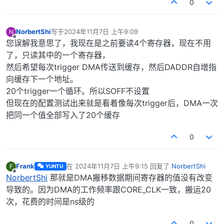
0
NorbertShi
写于
2024年11月7日 上午9:09
N
最后由 编辑
离线
您误解我意思了，我现在是之前要读4个寄存器，现在不用
了，只读其中的一个寄存器，
然后希望每次trigger DMA传送到缓存，然后DADDR自增指
向缓存下一个地址。
20个trigger一个循环。所以SOFF不设置
但现在的配置测试出来就是看着像每次trigger后，DMA一次
把同一个值全部写入了20个缓存
0
Frank
在
2024年11月7日 上午9:15
回复了
NorbertShi
F
YUNTU
最后由 编辑
离线
NorbertShi
那就是DMA搬移数据期间寄存器的值没有改变
导致的。因为DMA的工作频率跟CORE_CLK一致，搬运20
次，花费的时间是ns级的
0