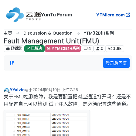
跳转至内容
YunTu Forum
YTMicro.com
主页
Discussion & Question
YTM32B1H系列
Fault Management Unit(FMU)
已锁定
已解决
YTM32B1H系列
4
2
2.5k
登录后回复
YYalvin
写于
2024年9月10日 上午7:25
最后由 编辑
离线
关于FMU检测故障，我是要配置把对应通道打开吗？还是不
用配置自己可以检测,试了注入故障，是必须配置这些通道。