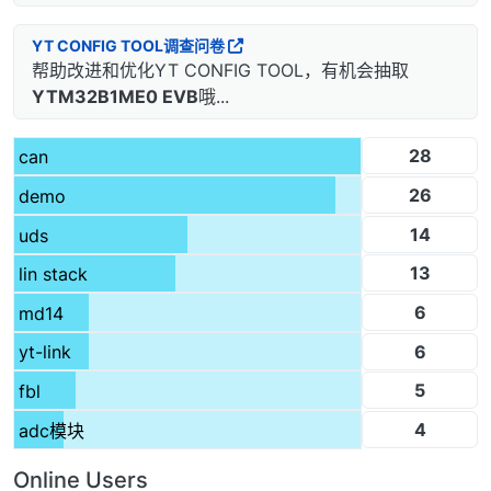
YT CONFIG TOOL调查问卷
帮助改进和优化YT CONFIG TOOL，有机会抽取
YTM32B1ME0 EVB
哦...
28
can
26
demo
14
uds
13
lin stack
6
md14
6
yt-link
5
fbl
4
adc模块
Online Users