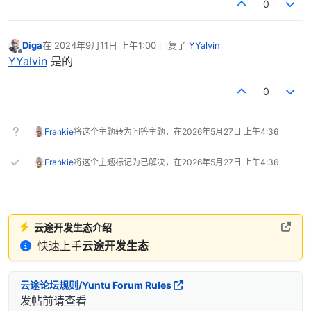
0
Diga
在
2024年9月11日 上午1:00
回复了
YYalvin
最后由 编辑
离线
YYalvin
是的
0
Frankie
将这个主题转为问答主题，在
2026年5月27日 上午4:36
Frankie
将这个主题标记为已解决，在
2026年5月27日 上午4:36
云途开发生态介绍
快速上手
云途开发生态
云途论坛规则/Yuntu Forum Rules
发帖前请查看