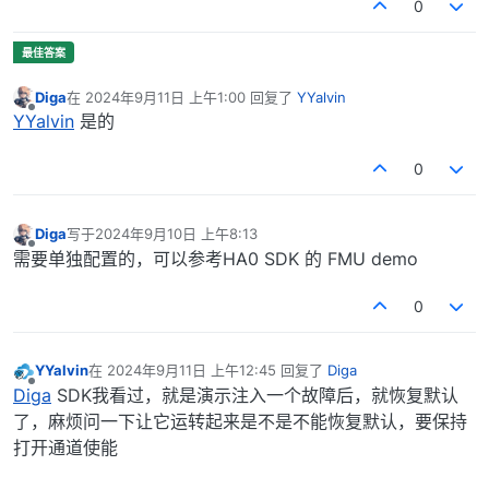
0
Diga
在
2024年9月11日 上午1:00
回复了
YYalvin
最后由 编辑
离线
YYalvin
是的
0
Diga
写于
2024年9月10日 上午8:13
最后由 编辑
离线
需要单独配置的，可以参考HA0 SDK 的 FMU demo
0
YYalvin
在
2024年9月11日 上午12:45
回复了
Diga
最后由 编辑
离线
Diga
SDK我看过，就是演示注入一个故障后，就恢复默认
了，麻烦问一下让它运转起来是不是不能恢复默认，要保持
打开通道使能