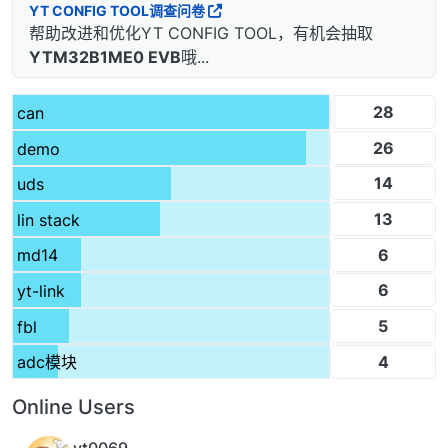
YT CONFIG TOOL调查问卷
帮助改进和优化YT CONFIG TOOL，有机会抽取
YTM32B1ME0 EVB
哦...
28
can
26
demo
14
uds
13
lin stack
6
md14
6
yt-link
5
fbl
4
adc模块
Online Users