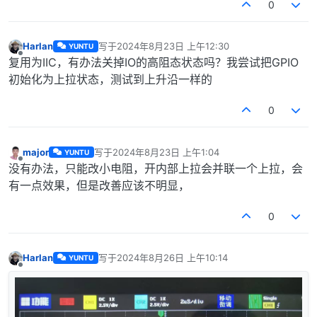
0
Harlan
写于
2024年8月23日 上午12:30
YUNTU
最后由 编辑
离线
复用为IIC，有办法关掉IO的高阻态状态吗？我尝试把GPIO
初始化为上拉状态，测试到上升沿一样的
0
major
写于
2024年8月23日 上午1:04
YUNTU
最后由 编辑
离线
没有办法，只能改小电阻，开内部上拉会并联一个上拉，会
有一点效果，但是改善应该不明显，
0
Harlan
写于
2024年8月26日 上午10:14
YUNTU
最后由 编辑
离线