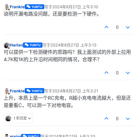
Frankie
写于
2024年8月27日 上午3:10
YUNTU
最后由 编辑
离线
说明开漏电路没问题，还是要检测一下硬件。
0
Harlan
写于
2024年8月27日 上午3:13
YUNTU
最后由 编辑
离线
可以提供一下检测硬件的思路吗？我上面测试的外部上拉用
4.7K和1K的上升沿时间相同的情况，合理不？
0
Frankie
写于
2024年8月27日 上午3:21
YUNTU
最后由 编辑
离线
上升，本质上是一个RC充电，R越小充电电流越大，但是还
是要看C，可以测一下对地电容。
1 条回复
0
major
写于
2024年8月27日 上午3:33
YUNTU