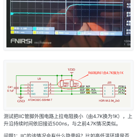
测试把IIC管脚外围电路上拉电阻换小（由4.7K换为1K），上
升沿持续时间依旧接近500ns，与之前4.7K情况类似。
问题1：IIC的该情况会有什么隐患吗？比如高低温环境是否