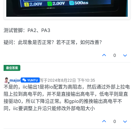
测试管脚：PA2、PA3
疑问：此现象是否正常？若不正常，如何改善？
0
major
写于
2024年8月22日 下午10:35
YUNTU
最后由 编辑
离线
不是的，iic输出1是将io配置为高阻态，然后通过外部上拉电
阻上拉到高电平的，并不是直接输出高电平，低电平则是直
接驱动0，所以下降沿正常。和gpio的推挽输出高电平不
同，iic要调整上升沿只能修改外部电阻大小
0