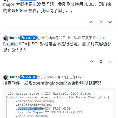
最后由 编辑
离线
major
大概率是示波器问题，我刚刚又换用500Ω，测出来
的也是500ns左右，我就纳了闷了。。
0
Harlan
在
2024年8月27日 上午5:37
回复了
Frankie
YUNTU
最后由 编辑
离线
Frankie
SDA和SCL对地电容不是很稳定，测了几次容值都
是在5nf以内
0
Harlan
写于
2024年8月27日 上午6:45
YUNTU
最后由 编辑
离线
排查软件，发现operatingMode配置会影响测试情况