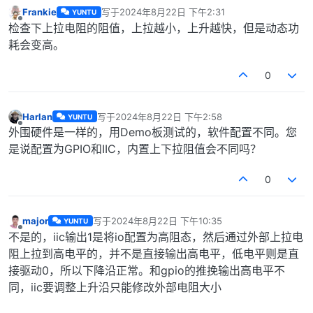
Frankie
写于
2024年8月22日 下午2:31
YUNTU
最后由 编辑
离线
检查下上拉电阻的阻值，上拉越小，上升越快，但是动态功
耗会变高。
0
Harlan
写于
2024年8月22日 下午2:58
YUNTU
最后由 编辑
离线
外围硬件是一样的，用Demo板测试的，软件配置不同。您
是说配置为GPIO和IIC，内置上下拉阻值会不同吗？
0
major
写于
2024年8月22日 下午10:35
YUNTU
最后由 编辑
离线
不是的，iic输出1是将io配置为高阻态，然后通过外部上拉电
阻上拉到高电平的，并不是直接输出高电平，低电平则是直
接驱动0，所以下降沿正常。和gpio的推挽输出高电平不
同，iic要调整上升沿只能修改外部电阻大小