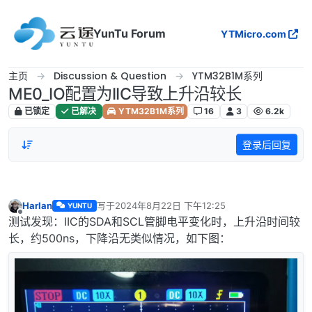
跳转至内容
YunTu Forum
YTMicro.com
主页
Discussion & Question
YTM32B1M系列
ME0_IO配置为IIC导致上升沿较长
已锁定
已解决
YTM32B1M系列
16
3
6.2k
登录后回复
Harlan
写于
2024年8月22日 下午12:25
YUNTU
最后由 编辑
离线
测试发现：IIC的SDA和SCL管脚电平变化时，上升沿时间较
长，约500ns，下降沿无类似情况，如下图：