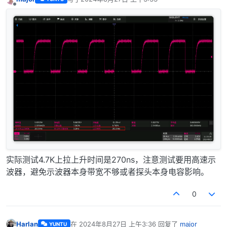
最后由 编辑
离线
实际测试4.7K上拉上升时间是270ns，注意测试要用高速示
波器，避免示波器本身带宽不够或者探头本身电容影响。
0
Harlan
在
2024年8月27日 上午3:36
回复了
major
YUNTU