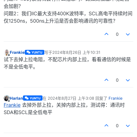
会加剧？
问题2：我们IIC最大支持400K波特率，SCL高电平持续时间
仅1250ns，500ns上升沿是否会影响通讯的可靠性？
0
Frankie
写于
2024年8月26日 上午10:31
YUNTU
最后由 编辑
离线
试下去掉上拉电阻，不配芯片内部上拉，看看通信的时候是
不是全低电平。
0
Harlan
在
2024年8月27日 上午3:08
回复了
Frankie
YUNTU
最后由 编辑
离线
Frankie
去掉外部上拉，关掉内部上拉，测试得：通讯时
SDA和SCL是全低电平
0