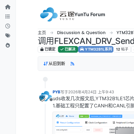
跳转至内容
YunTu Forum
主页
Discussion & Question
YTM32B
调用FLEXCAN_DRV_S
已锁定
已解决
YTM32B1L系列
12
帖子
从旧到新
PYB
写于
2026年4月24日 上午9:43
最后由 编辑
uds收发几次报文后,YTM32B1LE
离线
1.基础工程只配置了CANH和CANL引