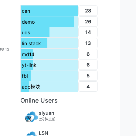
28
can
26
demo
14
uds
13
lin stack
8:10
6
md14
6
yt-link
5
fbl
4
adc模块
Online Users
siyuan
2分钟之前
LSN