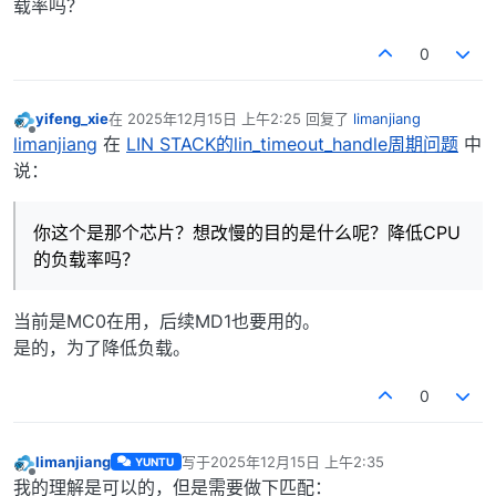
载率吗？
0
yifeng_xie
在
2025年12月15日 上午2:25
回复了
limanjiang
最后由 编辑
离线
limanjiang
在
LIN STACK的lin_timeout_handle周期问题
中
说：
你这个是那个芯片？想改慢的目的是什么呢？降低CPU
的负载率吗？
当前是MC0在用，后续MD1也要用的。
是的，为了降低负载。
0
limanjiang
写于
2025年12月15日 上午2:35
YUNTU
最后由 编辑
离线
我的理解是可以的，但是需要做下匹配：