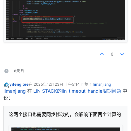
0
8天 后
yifeng_xie
在
2025年12月23日 上午5:14
回复了
limanjiang
最后由 编辑
离线
limanjiang
在
LIN STACK的lin_timeout_handle周期问题
中
说：
这两个接口也需要同步修改的，会影响下面两个计算的