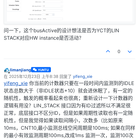
问一下，这个busActive的设计想法是否为YCT的LIN
STACK对应HW instance是否活动？
0
limanjiang
YUNTU
离线
在
2025年12月23日 上午8:38
回复了
yifeng_xie
最后由 编辑
yifeng_xie
你当前的计数器只要在一段时间内监测到的IDLE
状态总数大于（非IDLE状态+10）就会进休眠了，有一定的
随机性，触发的概率看起来也很高；重新设计一下计数器的
逻辑有用没？LIN_STACK 接口因为有ID过滤所以不满足很
正常，底层接口不区分ID，但是如果周期性读取也有一定随
机性，但是我觉得如果读取间隔小，次数多（比如原来
10ms，CNT10,最小监测总线空闲周期是100ms; 如果在同样
的最小有效监测周期100ms,改成1ms 监测一次，监测100次