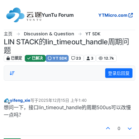
跳转至内容
YunTu Forum
YTMicro.com
主页
Discussion & Question
YT SDK
LIN STACK的lin_timeout_handle周期问
题
已锁定
已解决
YT SDK
23
3
12.7k
登录后回复
yifeng_xie
写于
2025年12月15日 上午1:40
最后由 编辑
离线
想问一下，接口lin_timeout_handle的周期500us可以改慢
一点吗？
0