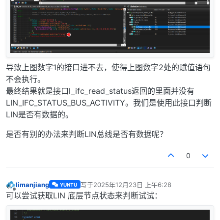
导致上图数字1的接口进不去，使得上图数字2处的赋值语句
不会执行。
最终结果就是接口l_ifc_read_status返回的里面并没有
LIN_IFC_STATUS_BUS_ACTIVITY。我们是使用此接口判断
LIN是否有数据的。
是否有别的办法来判断LIN总线是否有数据呢？
0
limanjiang
写于
2025年12月23日 上午6:28
YUNTU
最后由 编辑
离线
可以尝试获取LIN 底层节点状态来判断试试：