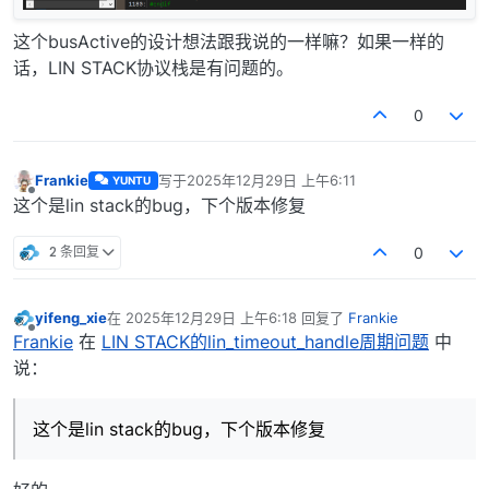
这个busActive的设计想法跟我说的一样嘛？如果一样的
话，LIN STACK协议栈是有问题的。
0
Frankie
写于
2025年12月29日 上午6:11
YUNTU
最后由 编辑
离线
这个是lin stack的bug，下个版本修复
2 条回复
0
yifeng_xie
在
2025年12月29日 上午6:18
回复了
Frankie
最后由 编辑
离线
Frankie
在
LIN STACK的lin_timeout_handle周期问题
中
说：
这个是lin stack的bug，下个版本修复