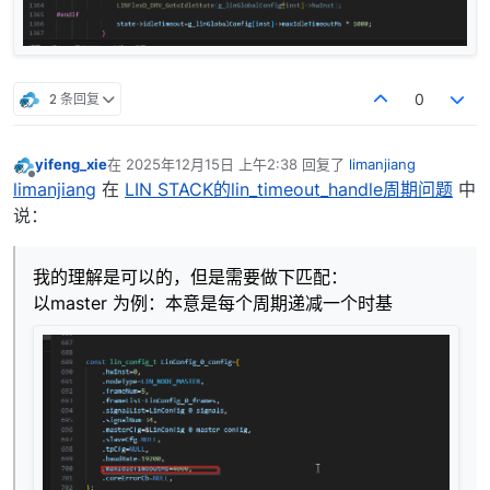
2 条回复
0
yifeng_xie
在
2025年12月15日 上午2:38
回复了
limanjiang
最后由 编辑
离线
limanjiang
在
LIN STACK的lin_timeout_handle周期问题
中
说：
我的理解是可以的，但是需要做下匹配：
以master 为例：本意是每个周期递减一个时基