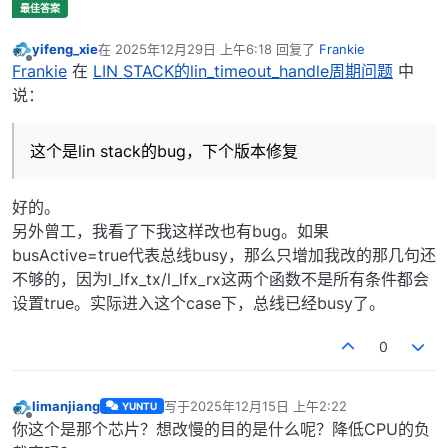
yifeng_xie
在
2025年12月29日 上午6:18
回复了
Frankie
最后由 编辑
离线
Frankie
在
LIN STACK的lin_timeout_handle周期问题
中
说：
这个是lin stack的bug，下个版本修复
好的。
另外曾工，我看了下我这样改也有bug。如果
busActive=true代表总线busy，那么只增加我改的那几句还
不够的，因为l_lfx_tx/l_lfx_rx这两个函数不是所有条件都会
设置true。实际进入这个case下，总线已经busy了。
0
limanjiang
写于
2025年12月15日 上午2:22
YUNTU
最后由 编辑
离线
你这个是那个芯片？想改慢的目的是什么呢？降低CPU的负