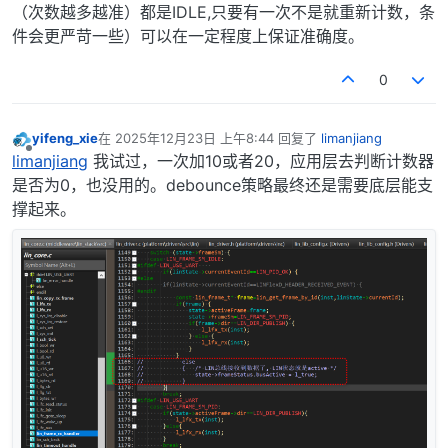
（次数越多越准）都是IDLE,只要有一次不是就重新计数，条
件会更严苛一些）可以在一定程度上保证准确度。
0
yifeng_xie
在
2025年12月23日 上午8:44
回复了
limanjiang
最后由 编辑
离线
limanjiang
我试过，一次加10或者20，应用层去判断计数器
是否为0，也没用的。debounce策略最终还是需要底层能支
撑起来。