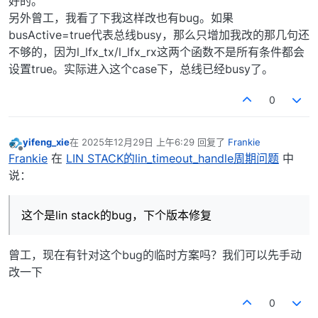
好的。
另外曾工，我看了下我这样改也有bug。如果
busActive=true代表总线busy，那么只增加我改的那几句还
不够的，因为l_lfx_tx/l_lfx_rx这两个函数不是所有条件都会
设置true。实际进入这个case下，总线已经busy了。
0
yifeng_xie
在
2025年12月29日 上午6:29
回复了
Frankie
最后由 编辑
离线
Frankie
在
LIN STACK的lin_timeout_handle周期问题
中
说：
这个是lin stack的bug，下个版本修复
曾工，现在有针对这个bug的临时方案吗？我们可以先手动
改一下
0