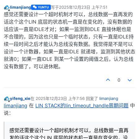
limanjiang
写于
2025年12月23日 上午7:51
YUNTU
最后由 编辑
离线
感觉还需要设计一个超时机制才可以，总线数据一直再发的
话这个这个LIN 底层的状态机一直是在变化的，没有数据的
话应该一直是IDLE才对；如果一监测到IDLE 直接休眠也是
不合理的，因为这也只是一个临时状态，只有一直是IDLE持
续一段时间之后才能认为总线没有数据。我觉得是不是可以
设计一个计数器，如果一直是IDLE 就递增，监测到其他状态
就清0；如果一直IDLE 到某一个设置的阈值之后，认为总线
没有数据了，可以进休眠。
0
yifeng_xie
在
2025年12月23日 上午7:56
回复了
limanjiang
最后由 编辑
离线
limanjiang
在
LIN STACK的lin_timeout_handle周期问题
中
说：
感觉还需要设计一个超时机制才可以，总线数据一直再
发的话这个这个LIN 底层的状态机一直是在变化的，没