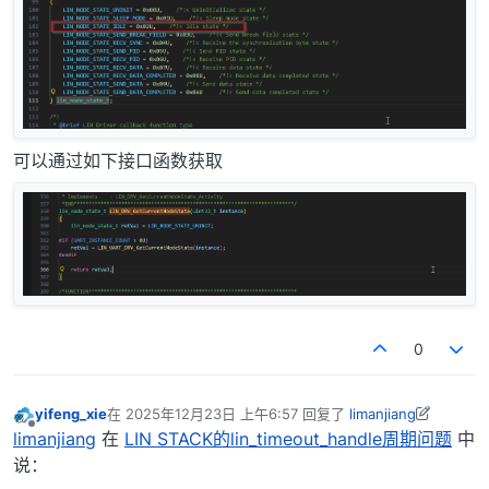
可以通过如下接口函数获取
0
yifeng_xie
在
2025年12月23日 上午6:57
回复了
limanjiang
最后由 yifeng_xie 编辑
2025年12月23日 下午2:58
离线
limanjiang
在
LIN STACK的lin_timeout_handle周期问题
中
说：