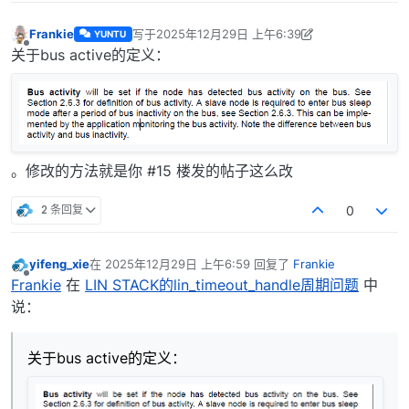
Frankie
写于
2025年12月29日 上午6:39
YUNTU
最后由 Frankie 编辑
2025年12月29日 下午2:49
离线
关于bus active的定义：
。修改的方法就是你 #15 楼发的帖子这么改
2 条回复
0
yifeng_xie
在
2025年12月29日 上午6:59
回复了
Frankie
最后由 编辑
离线
Frankie
在
LIN STACK的lin_timeout_handle周期问题
中
说：
关于bus active的定义：