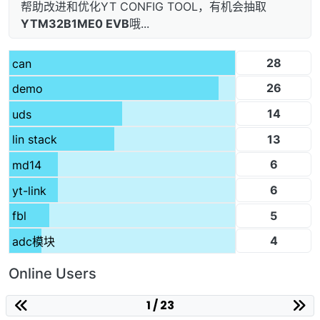
帮助改进和优化YT CONFIG TOOL，有机会抽取
YTM32B1ME0 EVB
哦...
28
can
26
demo
14
uds
13
lin stack
6
md14
6
yt-link
5
fbl
4
adc模块
Online Users
1 / 23