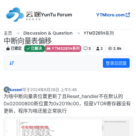
跳转至内容
YunTu Forum
YTMicro.com
主页
Discussion & Question
YTM32B1H系列
中断向量表偏移
已锁定
已解决
YTM32B1H系列
3
2
2.8k
登录后回复
kassel
写于
2024年6月28日 上午5:46
K
最后由 编辑
离线
为啥中断向量表位置更新了且Reset_handler不在默认的
0x02000800新位置为0x2019c00，但是VTOR寄存器没有
更新，程序为啥还能正常执行