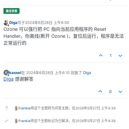
Diga
写于
2024年6月28日 上午6:00
最后由 编辑
离线
Ozone 可以强行把 PC 指向当前应用程序的 Reset
Handler。你离线(断开 Ozone )，复位后运行，程序是无法
正常运行的
1
kassel
在
2024年6月28日 上午6:10
回复了
Diga
K
最后由 编辑
离线
Diga
感谢解答
0
Frankie
将这个主题转为问答主题，在
2026年5月27日 上午4:36
Frankie
将这个主题标记为已解决，在
2026年5月27日 上午4:36