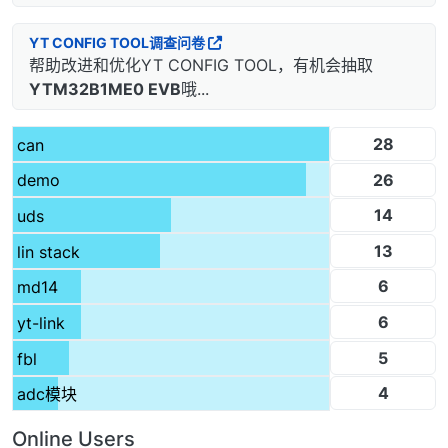
YT CONFIG TOOL调查问卷
帮助改进和优化YT CONFIG TOOL，有机会抽取
YTM32B1ME0 EVB
哦...
28
can
26
demo
14
uds
13
lin stack
6
md14
6
yt-link
5
fbl
4
adc模块
Online Users