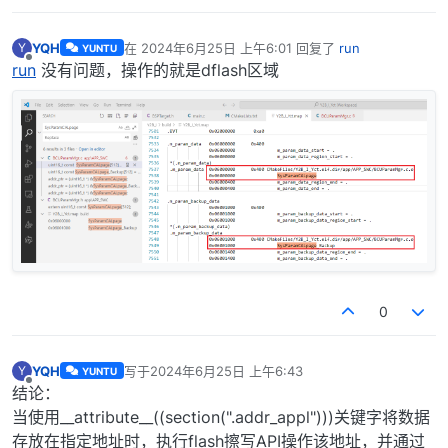
YQH
在
2024年6月25日 上午6:01
回复了
run
Y
YUNTU
最后由 编辑
离线
run
没有问题，操作的就是dflash区域
0
YQH
写于
2024年6月25日 上午6:43
Y
YUNTU
最后由 编辑
离线
结论：
当使用__attribute__((section(".addr_appl")))关键字将数据
存放在指定地址时，执行flash擦写API操作该地址，并通过