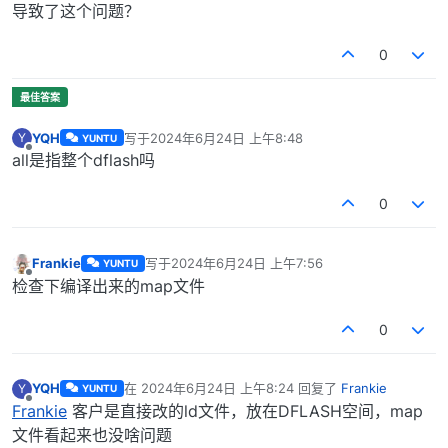
导致了这个问题？
0
YQH
写于
2024年6月24日 上午8:48
Y
YUNTU
最后由 编辑
离线
all是指整个dflash吗
0
Frankie
写于
2024年6月24日 上午7:56
YUNTU
最后由 编辑
离线
检查下编译出来的map文件
0
YQH
在
2024年6月24日 上午8:24
回复了
Frankie
Y
YUNTU
最后由 编辑
离线
Frankie
客户是直接改的ld文件，放在DFLASH空间，map
文件看起来也没啥问题