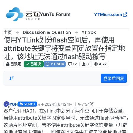
跳转至内容
YunTu Forum
YTMicro.com
主页
Discussion & Question
YT SDK
使用YTLink划分flash空间后，再使用
attribute关键字将变量固定放置在指定地
址，该地址无法通过flash驱动擦写
已锁定
已解决
YT SDK
12
3
4.7k
登录后回复
YQH
写于
2024年6月24日 上午7:54
Y
YUNTU
最后由 YQH 编辑
2024年6月24日 下午4:25
离线
客户使用HA01，在ytlink中划分了两个空间用于存储变量，
当使用attribute关键字固定变量时，无法通过flash驱动擦写
这两片地址空间，若不使用attribute关键字修饰变量（开辟
的地址空间未使用），即使在ld文件中开辟了这两片地址空