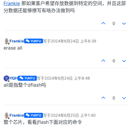
离线
Frankie
那如果客户希望存放数据到特定的空间，并且这部
分数据还能够擦写有啥办法做到吗
0
Frankie
写于
2024年6月24日 上午8:39
YUNTU
最后由 编辑
离线
erase all
0
YQH
写于
2024年6月24日 上午8:48
Y
YUNTU
最后由 编辑
离线
all是指整个dflash吗
0
Frankie
写于
2024年6月25日 上午1:40
YUNTU
最后由 编辑
离线
整个芯片，看看jflash下面对应的命令