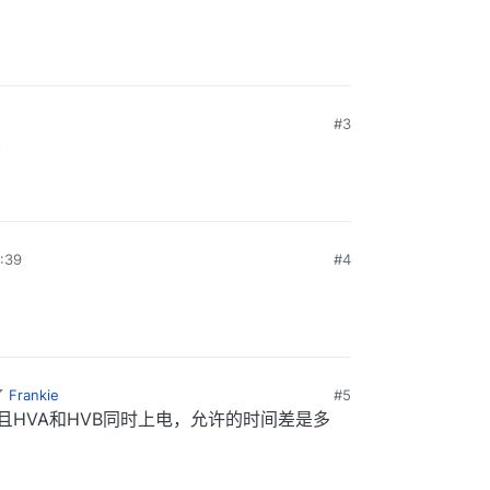
#3
糊
:39
#4
了
Frankie
#5
HVA和HVB同时上电，允许的时间差是多