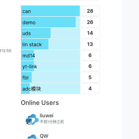
28
can
26
demo
14
uds
13
lin stack
12:55
6
md14
6
yt-link
5
fbl
4
adc模块
Online Users
liuwei
不到1分钟之前
QW