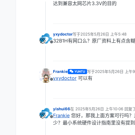
离线
达到兼容太网芯片3.3V的目的
yxydoctor
写于
2025年5月26日 上午5:48
最后由 编辑
32B1H有网口么？原厂资料上有点含
离线
Frankie
写于
2025年5月26日 上午9
YUNTU
最后由 编辑
yxydoctor
可以有
离线
yishui66
在
2025年5月26日 上午10:06
回复
最后由 编辑
Frankie
您好，那我上面方案可行吗？且
离线
少？最小系统硬件设计指南里没有提到