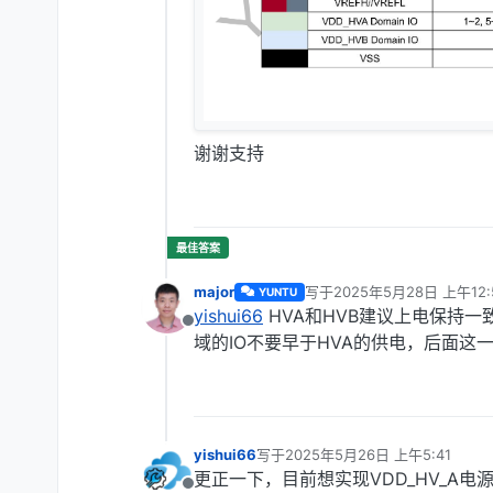
谢谢支持
major
写于
2025年5月28日 上午12:
YUNTU
最后由 编辑
yishui66
HVA和HVB建议上电保持一
离线
域的IO不要早于HVA的供电，后面这
yishui66
写于
2025年5月26日 上午5:41
最后由 编辑
更正一下，目前想实现VDD_HV_A电源