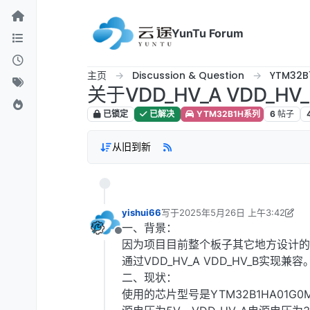
跳转至内容
YunTu Forum
主页
Discussion & Question
YTM32
关于VDD_HV_A VDD_
已锁定
已解决
YTM32B1H系列
6
帖子
从旧到新
yishui66
写于
2025年5月26日 上午3:42
最后由 yishui66 编辑
2025年5月26
一、背景：
离线
因为项目目前整个板子其它地方设计的都
通过VDD_HV_A VDD_HV_B实现兼容
二、现状：
使用的芯片型号是YTM32B1HA01G0M