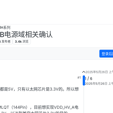
B1H系列
HV_B电源域相关确认
4
发布者
3.4k
浏览
登录后
2025年5月26日 上午
#1
1 / 6
日 上午11:53
2025年5月26日 上午
是5V，只有以太网芯片是3.3V的。所以想
。
LQT（144Pin），目前想实现VDD_HV_A电