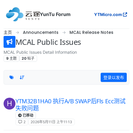
跳转至内容
YunTu Forum
YTMicro.com
主页
Announcements
MCAL Release Notes
MCAL Public Issues
MCAL Public Issues Detail Information
9
主题
20
帖子
登录以发布
YTM32B1HA0 执行A/B SWAP后Fls Ecc测试
H
失败问题
已移动
2
2026年5月11日 上午11:13