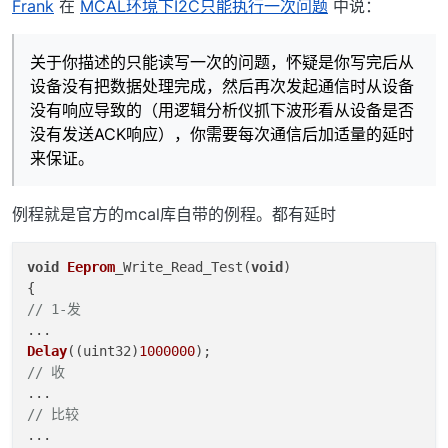
离线
Frank
在
MCAL环境下I2C只能执行一次问题
中说：
关于你描述的只能读写一次的问题，怀疑是你写完后从
设备没有把数据处理完成，然后再次发起通信时从设备
没有响应导致的（用逻辑分析仪抓下波形看从设备是否
没有发送ACK响应），你需要每次通信后加适量的延时
来保证。
例程就是官方的mcal库自带的例程。都有延时
void
Eeprom
_Write_Read_Test(
void
)

// 1-发
Delay
((uint32)
1000000
// 收
// 比较
...
