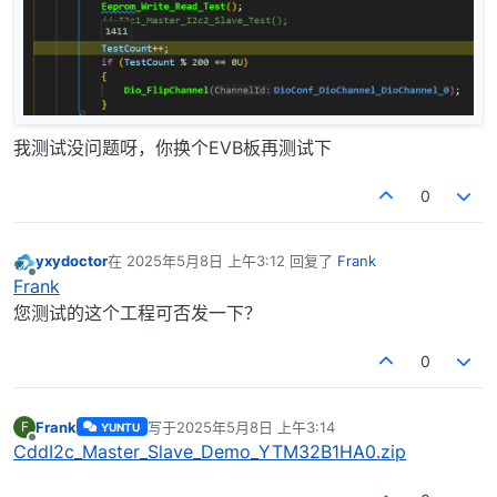
我测试没问题呀，你换个EVB板再测试下
0
yxydoctor
在
2025年5月8日 上午3:12
回复了
Frank
最后由 编辑
离线
Frank
您测试的这个工程可否发一下？
0
Frank
写于
2025年5月8日 上午3:14
F
YUNTU
最后由 编辑
离线
CddI2c_Master_Slave_Demo_YTM32B1HA0.zip