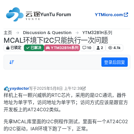
跳转至内容
YunTu Forum
YTMicro.com
主页
Discussion & Question
YTM32B1H系列
MCAL环境下I2C只能执行一次问题
已锁定
已解决
YTM32B1H系列
10
2
4.1k
登录后回复
yxydoctor
写于
2025年5月8日 上午12:39
最后由 yxydoctor 编辑
2025年5月8日 上午8:41
离线
样机上有一颗兴威帆的RTC芯片，采用的是I2C通讯，器件
地址为单字节，访问地址为单字节；访问方式应该是跟官方
开发板上的AT24C02类似。
先拿MCAL库里面的I2C例程作测试，里面有一个AT24C02
的I2C驱动，IAR环境下跑了一下，正常。