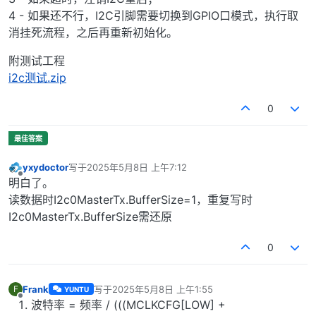
4 - 如果还不行，I2C引脚需要切换到GPIO口模式，执行取
消挂死流程，之后再重新初始化。
附测试工程
i2c测试.zip
0
yxydoctor
写于
2025年5月8日 上午7:12
最后由 编辑
离线
明白了。
读数据时I2c0MasterTx.BufferSize=1，重复写时
I2c0MasterTx.BufferSize需还原
0
Frank
写于
2025年5月8日 上午1:55
F
YUNTU
最后由 编辑
离线
波特率 = 频率 / (((MCLKCFG[LOW] +