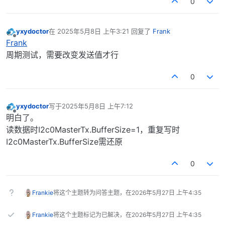
0
yxydoctor
在
2025年5月8日 上午3:21
回复了
Frank
最后由 编辑
离线
Frank
周期测试，需要改变发送值才行
0
yxydoctor
写于
2025年5月8日 上午7:12
最后由 编辑
离线
明白了。
读数据时I2c0MasterTx.BufferSize=1，重复写时
I2c0MasterTx.BufferSize需还原
0
Frankie
将这个主题转为问答主题，在
2026年5月27日 上午4:35
Frankie
将这个主题标记为已解决，在
2026年5月27日 上午4:35