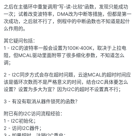
之后在主循环中重复调用“写-读-比较”函数，发现只能成功
一次；试着改变波特率，DMA改为中断等措施，但都是第一
次成功，之后就不行了，例程中的中断函数也不知道是起什
么作用的。
其它疑问包括：
1 - I2C的波特率一般会设置为100K-400K，取决于上拉电
阻，但MCAL驱动里面附带了很多细化参数，不知道怎么
调；
2 - I2C同步方式会存在超时问题，云途MCAL的超时时间应
该是循环次数而不是严格意义的时间，结合I2C具体要怎么
设置？设置为多大为宜？因为I2C的超时不设置真不行；
3 - 有没有取消从器件锁死的函数？
附已有的I2C访问流程经验：
1 - I2C初始化；
2 - 访问I2C器件；
3 - 如果超时，注销I2C重启；