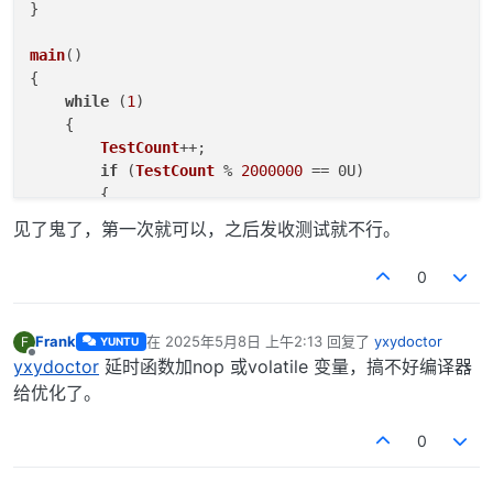
}

main
(
)

{

while
 (
1
)

    {

TestCount
++;

if
 (
TestCount
 % 
2000000
 == 0U)

        {

Dio
_FlipChannel(
DioConf
_DioChannel_DioCha
见了鬼了，第一次就可以，之后发收测试就不行。
if
(tx_busy == 
0
){

                tx_busy =
1
;

0
                i2c_count[
0
]++; 

WriteToEepromBuffer
[
7
]++;

Eeprom
_Write_Read_Test();            
Frank
在
2025年5月8日 上午2:13
回复了
yxydoctor
F
YUNTU
最后由 编辑
            }            

离线
yxydoctor
延时函数加nop 或volatile 变量，搞不好编译器
        }

给优化了。
    }

}

0