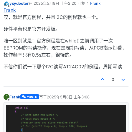
yxydoctor
在
2025年5月8日 上午2:20
回复了
Frank
最后由 编辑
离线
Frank
哎，就是官方例程，并且I2C的例程就也一个。
硬件平台也是官方开发板。
唯一区别就是：官方例程是在while{}之前调用了一次
EEPROM的写读操作，现在是周期写读，从PCB指示灯看，
操作频率只有0.5s左右，很慢的。
不信你们试一下那个I2C读写AT24C02的例程，周期写读
0
Frank
写于
2025年5月8日 上午3:08
F
YUNTU
最后由 编辑
离线