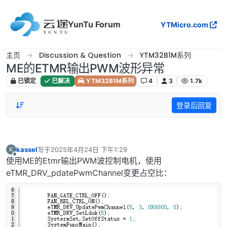
跳转至内容
YunTu Forum
YTMicro.com
主页
Discussion & Question
YTM32B1M系列
ME的ETMR输出PWM波形异常
已锁定
已解决
YTM32B1M系列
4
3
1.7k
登录后回复
kassel
写于
2025年4月24日 下午1:29
K
最后由 编辑
离线
使用ME的Etmr输出PWM波控制电机，使用
eTMR_DRV_pdatePwmChannel变更占空比：