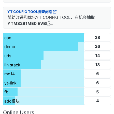
YT CONFIG TOOL调查问卷
帮助改进和优化YT CONFIG TOOL，有机会抽取
YTM32B1ME0 EVB
哦...
28
can
26
demo
14
uds
13
lin stack
6
md14
6
yt-link
5
fbl
4
adc模块
Online Users