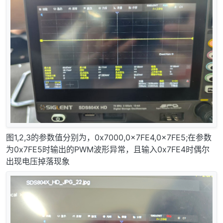
图1,2,3的参数值分别为，0x7000,0x7FE4,0x7FE5;在参数
为0x7FE5时输出的PWM波形异常，且输入0x7FE4时偶尔
出现电压掉落现象