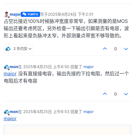
major
写于
2025年4月24日 下午2:01
YUNTU
最后由 编辑
离线
占空比接近100%时候脉冲宽度非常窄，如果测量的是MOS
输出还要考虑死区，另外检查一下输出引脚是否有电容，波
形上看起来是负脉冲太窄，外部测量点带宽不够导致的。
2 条回复
0
mon
在
2025年4月25日 上午6:50
回复了
major
最后由 编辑
离线
major
没有直接接电容，输出先接的下拉电阻，然后过一个
电阻后才有电容
0
mon
在
2025年4月25日 上午6:53
回复了
major
最后由 编辑
离线
major