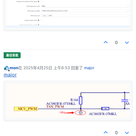
0
mon
在
2025年4月25日 上午6:53
回复了
major
最后由 编辑
离线
major
0