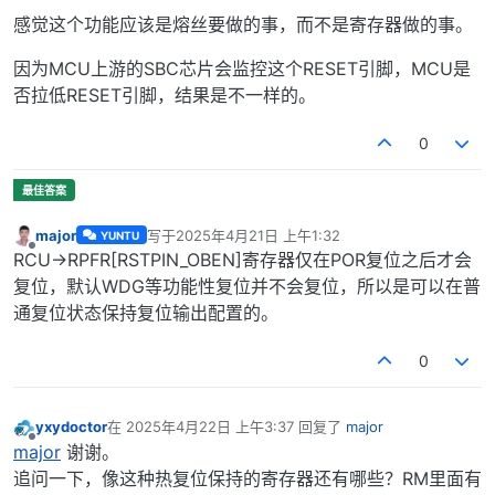
感觉这个功能应该是熔丝要做的事，而不是寄存器做的事。
因为MCU上游的SBC芯片会监控这个RESET引脚，MCU是
否拉低RESET引脚，结果是不一样的。
0
major
写于
2025年4月21日 上午1:32
YUNTU
最后由 编辑
离线
RCU->RPFR[RSTPIN_OBEN]寄存器仅在POR复位之后才会
复位，默认WDG等功能性复位并不会复位，所以是可以在普
通复位状态保持复位输出配置的。
0
yxydoctor
在
2025年4月22日 上午3:37
回复了
major
最后由 编辑
离线
major
谢谢。
追问一下，像这种热复位保持的寄存器还有哪些？RM里面有