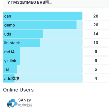
YTM32B1ME0 EVB
哦...
28
can
26
demo
14
uds
13
lin stack
6
md14
6
yt-link
5
fbl
4
adc模块
Online Users
SANzy
8分钟之前