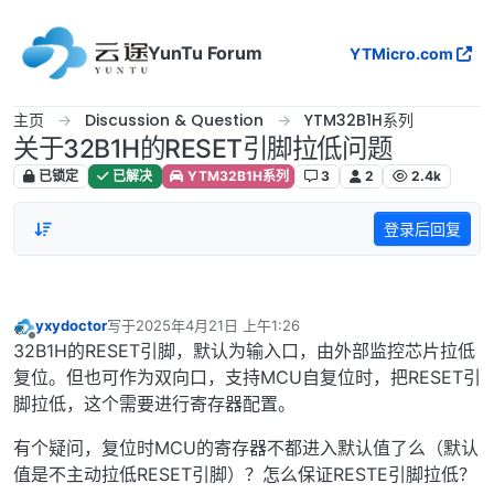
跳转至内容
YunTu Forum
YTMicro.com
主页
Discussion & Question
YTM32B1H系列
关于32B1H的RESET引脚拉低问题
已锁定
已解决
YTM32B1H系列
3
2
2.4k
登录后回复
yxydoctor
写于
2025年4月21日 上午1:26
最后由 编辑
离线
32B1H的RESET引脚，默认为输入口，由外部监控芯片拉低
复位。但也可作为双向口，支持MCU自复位时，把RESET引
脚拉低，这个需要进行寄存器配置。
有个疑问，复位时MCU的寄存器不都进入默认值了么（默认
值是不主动拉低RESET引脚）？怎么保证RESTE引脚拉低？