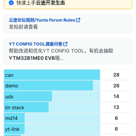
快速上手
云途开发生态
云途论坛规则/Yuntu Forum Rules
发帖前请查看
YT CONFIG TOOL调查问卷
帮助改进和优化YT CONFIG TOOL，有机会抽取
YTM32B1ME0 EVB
哦...
28
can
26
demo
14
uds
13
lin stack
6
md14
6
yt-link