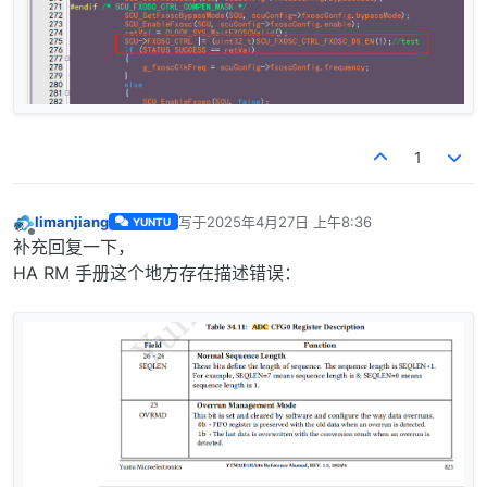
1
limanjiang
写于
2025年4月27日 上午8:36
YUNTU
最后由 编辑
离线
补充回复一下，
HA RM 手册这个地方存在描述错误：