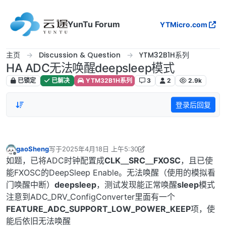
跳转至内容
YunTu Forum
YTMicro.com
主页
Discussion & Question
YTM32B1H系列
HA ADC无法唤醒deepsleep模式
已锁定
已解决
YTM32B1H系列
3
2
2.9k
登录后回复
gaoSheng
写于
2025年4月18日 上午5:30
最后由 gaoSheng 编辑
2025年4月18日 下午1:35
离线
如题，已将ADC时钟配置成
CLK＿SRC＿FXOSC
，且已使
能FXOSC的DeepSleep Enable。无法唤醒（使用的模拟看
门唤醒中断）
deepsleep
，测试发现能正常唤醒
sleep
模式
注意到ADC_DRV_ConfigConverter里面有一个
FEATURE_ADC_SUPPORT_LOW_POWER_KEEP
项，使
能后依旧无法唤醒