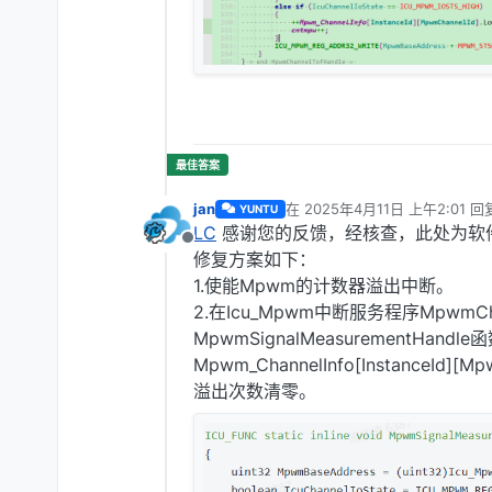
jan
在
2025年4月11日 上午2:01
回
YUNTU
最后由 编辑
LC
感谢您的反馈，经核查，此处为软件
离线
修复方案如下：
1.使能Mpwm的计数器溢出中断。
2.在Icu_Mpwm中断服务程序MpwmChan
MpwmSignalMeasurementHandl
Mpwm_ChannelInfo[InstanceId]
溢出次数清零。