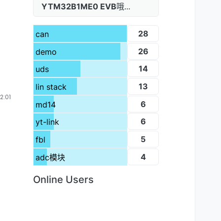
YTM32B1ME0 EVB
哦...
28
can
26
demo
14
uds
13
lin stack
:01
6
md14
6
yt-link
5
fbl
4
adc模块
Online Users