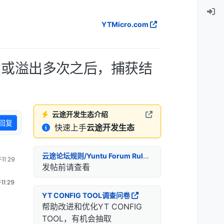
YTMicro.com
出或溢出多次之后，捕获结
云途开发生态介绍
回复
快速上手
云途开发生态
云途论坛规则/Yuntu Forum Rules
1:29
发帖前请查看
1:29
YT CONFIG TOOL调查问卷
帮助改进和优化YT CONFIG
TOOL，有机会抽取