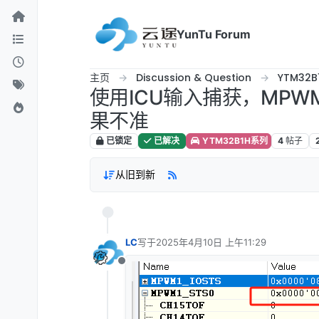
跳转至内容
YunTu Forum
主页
Discussion & Question
YTM32
使用ICU输入捕获，MP
果不准
已锁定
已解决
YTM32B1H系列
4
帖子
从旧到新
LC
写于
2025年4月10日 上午11:29
最后由 编辑
离线