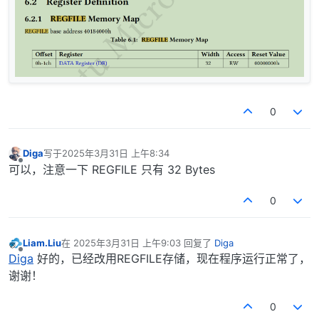
0
Diga
写于
2025年3月31日 上午8:34
最后由 编辑
离线
可以，注意一下 REGFILE 只有 32 Bytes
0
Liam.Liu
在
2025年3月31日 上午9:03
回复了
Diga
最后由 编辑
离线
Diga
好的，已经改用REGFILE存储，现在程序运行正常了，
谢谢！
0