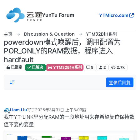
跳转至内容
YunTu Forum
YTMicro.com
主页
Discussion & Question
YTM32B1H系列
powerdown模式唤醒后，调用配置为
POR_ONLY的RAM数据，程序进入
hardfault
已锁定
已解决
YTM32B1H系列
5
2
2.7k
登录后回复
Liam.Liu
写于
2025年3月31日 上午8:03
最后由 Liam.Liu 编辑
2025年3月31日 下午4:04
离线
我在YT-LINK里分配RAM的一段地址用来存希望复位保持数
值不变的变量