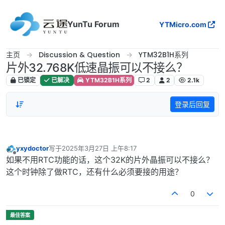
跳转至内容
YunTu Forum
YTMicro.com
主页
Discussion & Question
YTM32B1H系列
片外32.768K低速晶振可以不接么？
已锁定
已解决
YTM32B1H系列
2
2
2.1k
登录后回复
yxydoctor
写于
2025年3月27日 上午8:17
最后由 编辑
离线
如果不用RTC功能的话，这个32K的片外晶振可以不接么？
这个时钟除了做RTC，还有什么必须要接的用途？
0