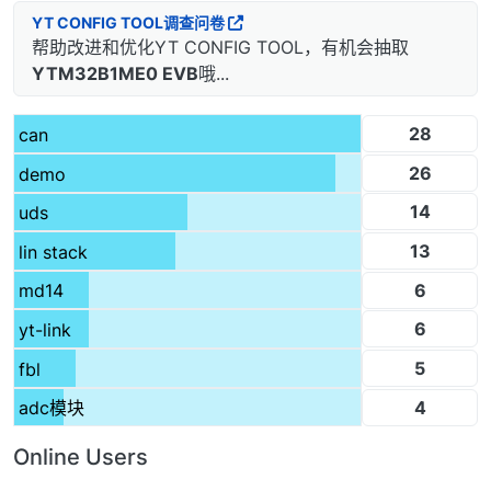
YT CONFIG TOOL调查问卷
帮助改进和优化YT CONFIG TOOL，有机会抽取
YTM32B1ME0 EVB
哦...
28
can
26
demo
14
uds
13
lin stack
6
md14
6
yt-link
5
fbl
4
adc模块
Online Users