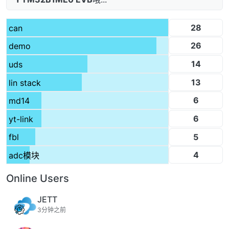
28
can
26
demo
14
uds
13
lin stack
6
md14
6
yt-link
5
fbl
4
adc模块
Online Users
JETT
3分钟之前