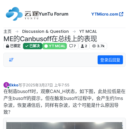
跳转至内容
YunTu Forum
YTMicro.com
主页
Discussion & Question
YT MCAL
ME的Canbusoff在总线上的表现
已锁定
已解决
YT MCAL
7
2
3.7k
登录后回复
Ekko
写于
2025年3月27日 上午7:55
E
最后由 编辑
在线
在制造busoff时，观察CAN_H状态，如下图，此处拉低是在
产生busoff的提示，但在触发busoff过程中，会产生约1ms
杂波，恢复通信后，同样有杂波，这个可能是什么原因导
致？