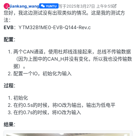
jiankang_wang
写于
2025年3月27日 上午9:55
J
YUNTU
最后由 jiankang_wang 编辑
2025年3月27
离线
您好，我这边测试没有出现类似的情况。这是我的测试方
法：
EVB
：YTM32B1ME0-EVB-Q144-Rev.c
配置
：
两个CAN通道，使用杜邦线连接起来，总线不传输数据
（因为上图中的CAN_H并没有变化，所以我也没传输数
据）。
配置一个IO，初始化为输入
过程
：
初始化
在约0.5s的时候，将IO改为输出，输出为低电平
在约0.7s的时候，将IO改为输入
结果
：