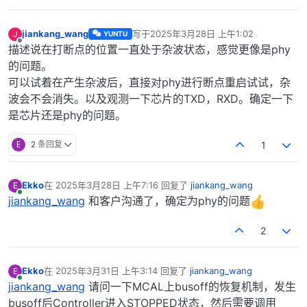
jiankang_wang
写于
2025年3月28日 上午1:02
J
YUNTU
最后由 编辑
离线
描述说在打断点的位置一直处于杂波状态，感觉更像是phy
的问题。
可以试着在产生杂波后，直接对phy进行断点重启试试，杂
波会不会消失。以及观测一下芯片的TXD，RXD。确定一下
是芯片还是phy的问题。
E
2 条回复
1
Ekko
在
2025年3月28日 上午7:16
回复了
jiankang_wang
E
最后由 编辑
在线
jiankang_wang
和客户沟通了，确定为phy的问题
2
Ekko
在
2025年3月31日 上午3:14
回复了
jiankang_wang
E
最后由 编辑
在线
jiankang_wang
请问一下MCAL上busoff的恢复机制，发生
busoff后Controller进入STOPPED状态，然后需要调用