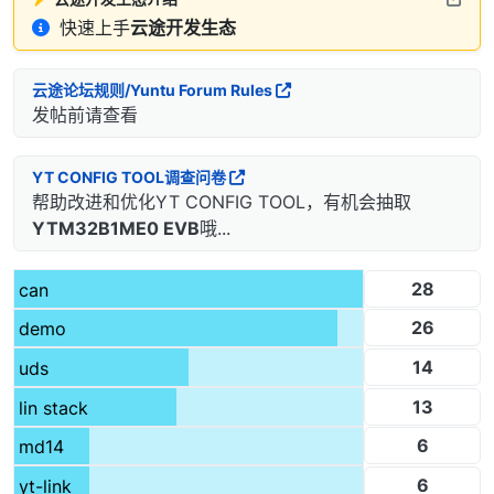
快速上手
云途开发生态
云途论坛规则/Yuntu Forum Rules
发帖前请查看
YT CONFIG TOOL调查问卷
帮助改进和优化YT CONFIG TOOL，有机会抽取
YTM32B1ME0 EVB
哦...
28
can
26
demo
14
uds
13
lin stack
6
md14
6
yt-link