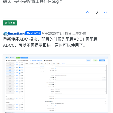
确认下是不是配置工具存在bug ?
0
limanjiang
写于
2025年3月15日 上午3:40
YUNTU
最后由 编辑
离线
重新使能ADC 模块，配置的时候先配置ADC1 再配置
ADC0，可以不再提示报错。暂时可以使用了。