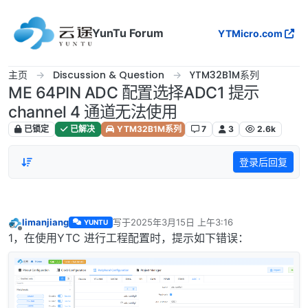
跳转至内容
YunTu Forum
YTMicro.com
主页
Discussion & Question
YTM32B1M系列
ME 64PIN ADC 配置选择ADC1 提示
channel 4 通道无法使用
已锁定
已解决
YTM32B1M系列
7
3
2.6k
登录后回复
limanjiang
写于
2025年3月15日 上午3:16
YUNTU
最后由 编辑
离线
1，在使用YTC 进行工程配置时，提示如下错误：