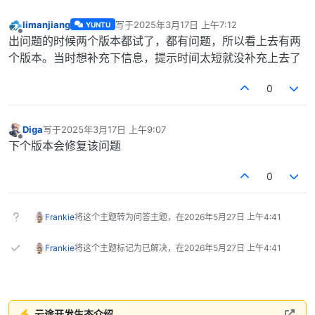
limanjiang
写于
2025年3月17日 上午7:12
YUNTU
最后由 编辑
离线
出问题的时候两个版本都试了，都有问题，所以看上去有两
个版本。当时想补充下信息，提示时间太短就没补充上去了
0
Diga
写于
2025年3月17日 上午9:07
最后由 编辑
离线
下个版本会修复该问题
0
Frankie
将这个主题转为问答主题，在
2026年5月27日 上午4:41
Frankie
将这个主题标记为已解决，在
2026年5月27日 上午4:41
云途开发生态介绍