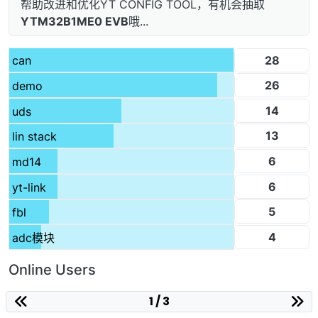
帮助改进和优化YT CONFIG TOOL，有机会抽取
YTM32B1ME0 EVB
哦...
28
can
26
demo
14
uds
13
lin stack
6
md14
6
yt-link
5
fbl
4
adc模块
Online Users
1 / 3