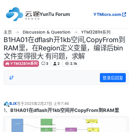
跳转至内容
YunTu Forum
YTMicro.com
主页
Discussion & Question
YTM32B1H系列
B1HA01在dflash开1kb空间,CopyFrom到
RAM里，在Region定义变量，编译后bin
文件变得很大 有问题，求解
YTM32B1H系列
3
2
2.1k
登录后回复
BJX
写于
2025年2月27日 上午7:46
最后由 编辑
离线
1、
B1HA01在dflash开1kb空间并CopyFrom到RAM里