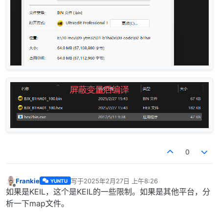
0
Frankie
写于
2025年2月27日 上午8:26
YUNTU
最后由 编辑
离线
如果是KEIL，这个是KEIL的一些限制。如果是其他平台，分
析一下map文件。