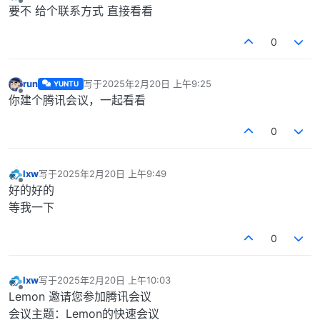
最后由 编辑
离线
要不 给个联系方式 直接看看
0
run
写于
2025年2月20日 上午9:25
YUNTU
最后由 编辑
离线
你建个腾讯会议，一起看看
0
lxw
写于
2025年2月20日 上午9:49
最后由 编辑
离线
好的好的
等我一下
0
lxw
写于
2025年2月20日 上午10:03
最后由 编辑
离线
Lemon 邀请您参加腾讯会议
会议主题：Lemon的快速会议