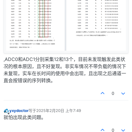
,ADC0和ADC1分别采集12和13个，目前未发现触发此类状
况的根本原因，且不好复现。非实车情况不带负载的情况下
未复现，实车在长时间的使用中会出现，且出现之后通道一
直会按错误的序列转换。
0
yxydoctor
写于
2025年2月20日 上午7:49
最后由 编辑
离线
就怕出现此类问题。
0