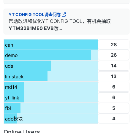
YT CONFIG TOOL调查问卷
帮助改进和优化YT CONFIG TOOL，有机会抽取
YTM32B1ME0 EVB
哦...
28
can
26
demo
14
uds
13
lin stack
6
md14
6
yt-link
5
fbl
4
adc模块
Online Users