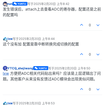
run
写于
2025年2月20日 上午8:42
YUNTU
最后由 编辑
离线
发生错误后，attach上去查看ADC的寄存器，配置还是之前
的配置吗
0
lxw
写于
2025年2月20日 上午8:44
最后由 编辑
离线
这个没有加 配置是靠中断转换完成切换的配置
0
YTCQ_shejiwang
写于
2025年2月20日 上午8:50
Y
YUNTU
最后由 编辑
离线
lxw
方便把ADC相关代码贴出来吗？应该是上层逻辑出了问
题。其他客户从来没有反馈过ADC模块会出现类似问题。
0
lxw
写于
2025年2月20日 上午8:53