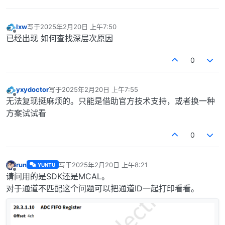
lxw
写于
2025年2月20日 上午7:50
最后由 编辑
离线
已经出现 如何查找深层次原因
0
yxydoctor
写于
2025年2月20日 上午7:55
最后由 编辑
离线
无法复现挺麻烦的。只能是借助官方技术支持，或者换一种
方案试试看
0
run
写于
2025年2月20日 上午8:21
YUNTU
最后由 编辑
离线
请问用的是SDK还是MCAL。
对于通道不匹配这个问题可以把通道ID一起打印看看。