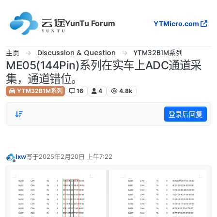
跳转至内容
YunTu Forum
YTMicro.com
主页
Discussion & Question
YTM32B1M系列
ME05(144Pin)系列在实车上ADC通道采
集，通道错位。
YTM32B1M系列
16
4
4.8k
登录后回复
lxw
写于
2025年2月20日 上午7:22
最后由 编辑
离线