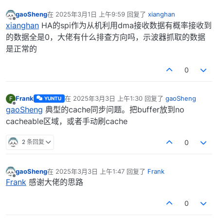
gaoSheng
在
2025年3月1日 上午9:59
回复了
xianghan
最后由 编辑
离线
xianghan
HA的spi作为从机利用dma接收数据有概率接收到
的数据全是0，大佬有什么排查方向吗，示波器抓取的数据
是正常的
0
Frank
在
2025年3月3日 上午1:30
回复了
gaoSheng
F
YUNTU
最后由 编辑
离线
gaoSheng
典型的cache同步问题。把buffer放到no
cacheable区域，或者手动刷cache
2 条回复
0
gaoSheng
在
2025年3月3日 上午1:47
回复了
Frank
最后由 编辑
离线
Frank
感谢大佬的思路
0