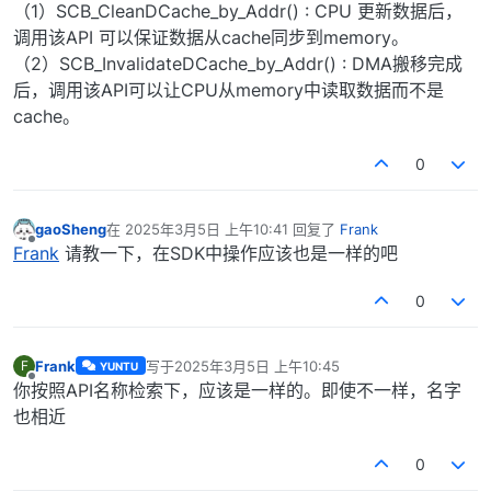
（1）SCB_CleanDCache_by_Addr() : CPU 更新数据后，
调用该API 可以保证数据从cache同步到memory。
（2）SCB_InvalidateDCache_by_Addr() : DMA搬移完成
后，调用该API可以让CPU从memory中读取数据而不是
cache。
0
gaoSheng
在
2025年3月5日 上午10:41
回复了
Frank
最后由 编辑
离线
Frank
请教一下，在SDK中操作应该也是一样的吧
0
Frank
写于
2025年3月5日 上午10:45
F
YUNTU
最后由 编辑
离线
你按照API名称检索下，应该是一样的。即使不一样，名字
也相近
0