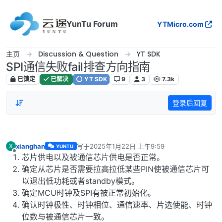
跳转至内容
YunTu Forum
YTMicro.com
主页
Discussion & Question
YT SDK
SPI通信失败fail排查方向指南
已锁定
已解决
YT SDK
9
3
7.3k
登录后回复
xianghan
写于
2025年1月22日 上午9:59
X
YUNTU
最后由 编辑
离线
芯片供电以及被通信芯片供电是否正常。
确定从芯片是否需要拉高拉低某些PIN使被通信芯片可
以退出低功耗或者standby模式。
确定MCU时钟及SPI有被正常初始化。
确认时钟极性、时钟相位、通信速率、片选使能、时钟
位数与被通信芯片一致。