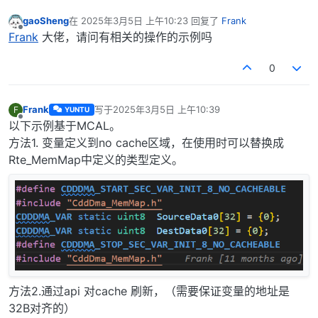
gaoSheng
在
2025年3月5日 上午10:23
回复了
Frank
最后由 编辑
离线
Frank
大佬，请问有相关的操作的示例吗
0
Frank
写于
2025年3月5日 上午10:39
F
YUNTU
最后由 编辑
离线
以下示例基于MCAL。
方法1. 变量定义到no cache区域，在使用时可以替换成
Rte_MemMap中定义的类型定义。
方法2.通过api 对cache 刷新，（需要保证变量的地址是
32B对齐的）