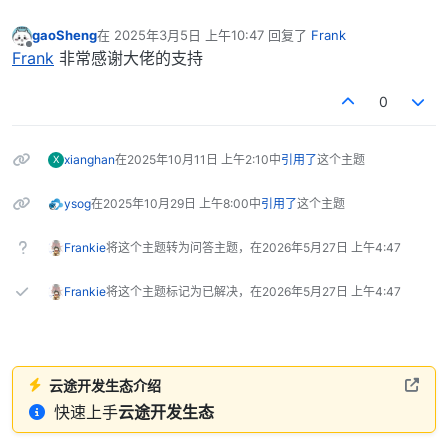
gaoSheng
在
2025年3月5日 上午10:47
回复了
Frank
最后由 编辑
离线
Frank
非常感谢大佬的支持
0
xianghan
在
2025年10月11日 上午2:10
中
引用了
这个主题
X
ysog
在
2025年10月29日 上午8:00
中
引用了
这个主题
Frankie
将这个主题转为问答主题，在
2026年5月27日 上午4:47
Frankie
将这个主题标记为已解决，在
2026年5月27日 上午4:47
云途开发生态介绍
快速上手
云途开发生态