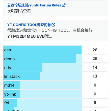
云途论坛规则/Yuntu Forum Rules
发帖前请查看
YT CONFIG TOOL调查问卷
帮助改进和优化YT CONFIG TOOL，有机会抽取
YTM32B1ME0 EVB
哦...
28
can
26
demo
14
uds
13
lin stack
6
md14
6
yt-link
5
fbl