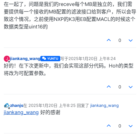
在一起了，问题是我们的receve每个MB是独立的，我们需
要提供每一个接收的MB配置的滤波接口给到客户，所以会导
致这个情况，之前使用NXP的K3用EB配置MACL的时候这个
数据类型是uint16的
0
jiankang_wang
写于
2025年1月20日 上午8:24
J
YUNTU
最后由 编辑
离线
好的！在下次更新中，我们会实现这部分代码。Hoh的类型
将改为可配置参数。
0
zhanjs
在
2025年1月20日 上午8:25
回复了
jiankang_wang
最后由 编辑
离线
jiankang_wang
好的感谢
0