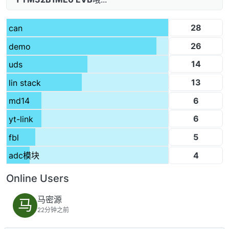
28
can
26
demo
14
uds
13
lin stack
6
md14
6
yt-link
5
fbl
4
adc模块
Online Users
马密源
马
22分钟之前