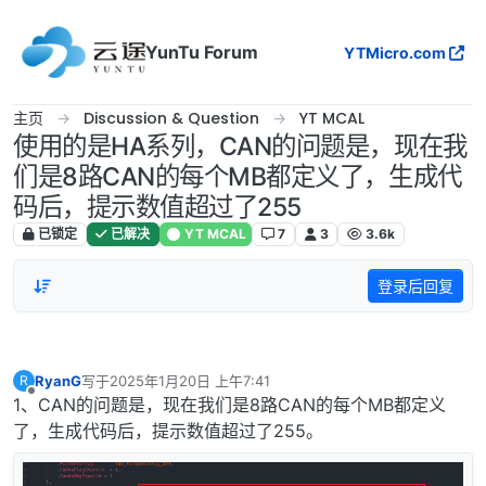
跳转至内容
YunTu Forum
YTMicro.com
主页
Discussion & Question
YT MCAL
使用的是HA系列，CAN的问题是，现在我
们是8路CAN的每个MB都定义了，生成代
码后，提示数值超过了255
已锁定
已解决
YT MCAL
7
3
3.6k
登录后回复
RyanG
写于
2025年1月20日 上午7:41
R
最后由 编辑
离线
1、CAN的问题是，现在我们是8路CAN的每个MB都定义
了，生成代码后，提示数值超过了255。