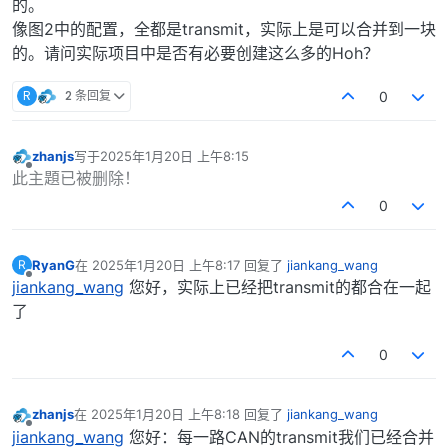
的。
像图2中的配置，全都是transmit，实际上是可以合并到一块
的。请问实际项目中是否有必要创建这么多的Hoh？
R
2 条回复
0
zhanjs
写于
2025年1月20日 上午8:15
最后由 编辑
离线
此主題已被删除！
0
RyanG
在
2025年1月20日 上午8:17
回复了
jiankang_wang
R
最后由 编辑
离线
jiankang_wang
您好，实际上已经把transmit的都合在一起
了
0
zhanjs
在
2025年1月20日 上午8:18
回复了
jiankang_wang
最后由 编辑
离线
jiankang_wang
您好：每一路CAN的transmit我们已经合并