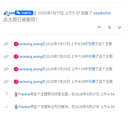
jan
在
2025年1月17日 上午5:37
回复了
yxydoctor
YUNTU
最后由 编辑
离线
此主題已被删除！
0
jiankang_wang
在
2025年7月17日 上午8:28
中
引用了
这个主题
J
jiankang_wang
在
2025年7月22日 上午7:06
中
引用了
这个主题
J
jiankang_wang
在
2025年7月24日 上午1:25
中
引用了
这个主题
J
jiankang_wang
在
2025年7月25日 上午9:09
中
引用了
这个主题
J
Frankie
将这个主题转为问答主题，在
2026年5月27日 上午4:36
Frankie
将这个主题标记为已解决，在
2026年5月27日 上午4:36