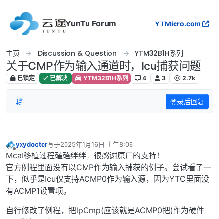
跳转至内容
YunTu Forum
YTMicro.com
主页
Discussion & Question
YTM32B1H系列
关于CMP作为输入通道时，Icu捕获问题
已锁定
已解决
YTM32B1H系列
4
3
2.7k
登录后回复
yxydoctor
写于
2025年1月16日 上午8:06
最后由 编辑
离线
Mcal移植过程磕磕绊绊，很感谢原厂的支持！
官方例程里面没有以CMP作为输入捕获的例子。尝试看了一
下，似乎是Icu仅支持ACMP0作为输入源，因为YTC里面没
有ACMP1设置项。
自行修改了例程，把lpCmp(应该就是ACMP0把)作为硬件