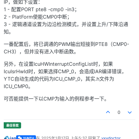
IP，做如下设置：
1 - 配置PORT pte8 -cmp0 -in3；
2 - PlatForm使能CMP0中断；
3 - 逻辑通道设置为边沿检测模式，并设置上升/下降沿通
知。
一番配置后，将已调通的PWM输出短接到PTE8（CMP0-
CH3），但并没有进入中断函数。
另外，在设置IcuHWInterruptConfigList时，如果
IcuIsrHwId时，如果选择CMP_0，会造成IAR编译错误，
YTC自动生成的代码为ICU_CMP_0，其实.h文件为
ICU_CMP0。
可否能提供一下以CMP为输入的例程参考一下。
0
jan
在
2025年1月17日 上午5:37
回复了
yxydoctor
YUNTU