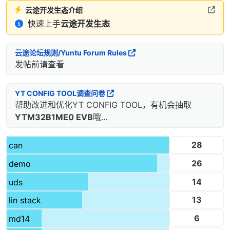
云途开发生态介绍
快速上手
云途开发生态
云途论坛规则/Yuntu Forum Rules
发帖前请查看
YT CONFIG TOOL调查问卷
帮助改进和优化YT CONFIG TOOL，有机会抽取
YTM32B1ME0 EVB
哦...
28
can
26
demo
14
uds
13
lin stack
6
md14