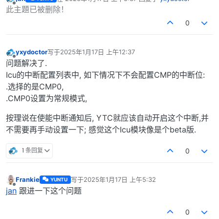
最后由 编辑
离线
此主題已被删除！
0
yxydoctor
写于
2025年1月17日 上午12:37
最后由 编辑
离线
问题解决了.
Icu的中断配置列表中, 如下情况下不会配置CMP的中断位:
.选择的是CMP0,
.CMP0设置为常规模式,
按理说在使能中断通知后, YTC就应该自动开启这个中断,并
不需要再手动设置一下; 感觉这个Icu模块像是个beta版.
1 条回复
0
Frankie
写于
2025年1月17日 上午5:32
YUNTU
最后由 编辑
离线
jan
跟进一下这个问题
0