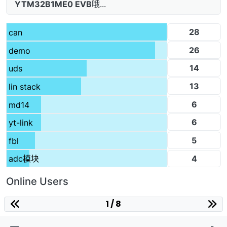
YTM32B1ME0 EVB
哦...
28
can
26
demo
14
uds
13
lin stack
6
md14
6
yt-link
5
fbl
4
adc模块
Online Users
1 / 8