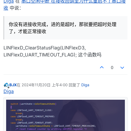
Diga
在
串口空闲中断 在接收回调里为什么重启不了串口接
收
中说：
你没有进接收完成，进的是超时，那就要把超时处理
了，才能正常接收
LINFlexD_ClearStatusFlag(LINFlexD3,
LINFlexD_UART_TIMEOUT_FLAG); 这个函数吗
0
BJX
在
2024年11月20日 上午4:00
回复了
Diga
最后由 编辑
离线
Diga