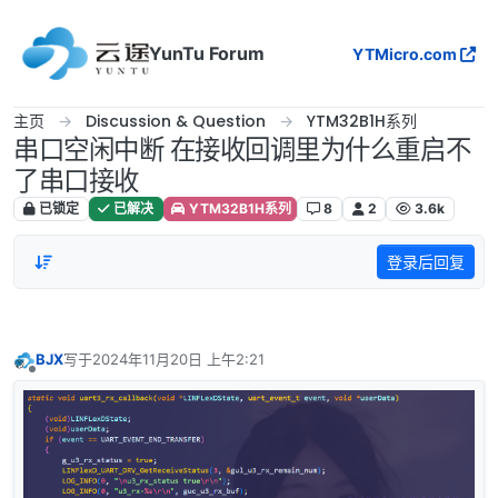
跳转至内容
YunTu Forum
YTMicro.com
主页
Discussion & Question
YTM32B1H系列
串口空闲中断 在接收回调里为什么重启不
了串口接收
已锁定
已解决
YTM32B1H系列
8
2
3.6k
登录后回复
BJX
写于
2024年11月20日 上午2:21
最后由 编辑
离线