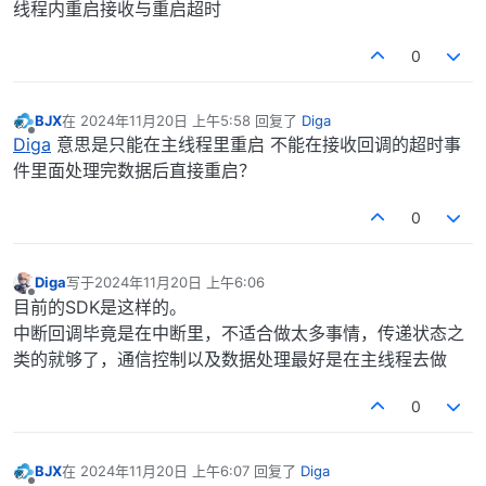
线程内重启接收与重启超时
0
BJX
在
2024年11月20日 上午5:58
回复了
Diga
最后由 编辑
离线
Diga
意思是只能在主线程里重启 不能在接收回调的超时事
件里面处理完数据后直接重启？
0
Diga
写于
2024年11月20日 上午6:06
最后由 编辑
离线
目前的SDK是这样的。
中断回调毕竟是在中断里，不适合做太多事情，传递状态之
类的就够了，通信控制以及数据处理最好是在主线程去做
0
BJX
在
2024年11月20日 上午6:07
回复了
Diga
最后由 编辑