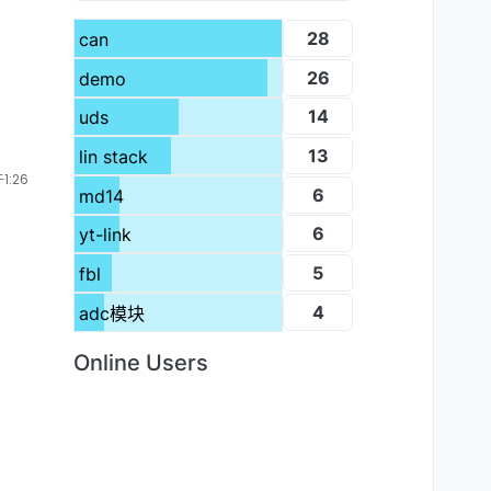
28
can
26
demo
14
uds
13
lin stack
1:26
6
md14
6
yt-link
5
fbl
4
adc模块
Online Users