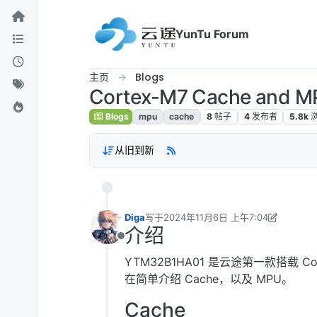
跳转至内容
YunTu Forum
主页
Blogs
Cortex-M7 Cache and 
Blogs
mpu
cache
8
帖子
4
发布者
5.8k
从旧到新
Diga
写于
2024年11月6日 上午7:04
最后由 Diga 编辑
2024年11月27日 上午9:
介绍
离线
YTM32B1HA01 是云途第一款搭载 C
在简单介绍 Cache，以及 MPU。
Cache