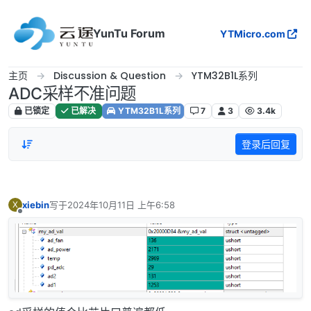
跳转至内容
YunTu Forum
YTMicro.com
主页
Discussion & Question
YTM32B1L系列
ADC采样不准问题
已锁定
已解决
YTM32B1L系列
7
3
3.4k
登录后回复
xiebin
写于
2024年10月11日 上午6:58
X
最后由 编辑
离线