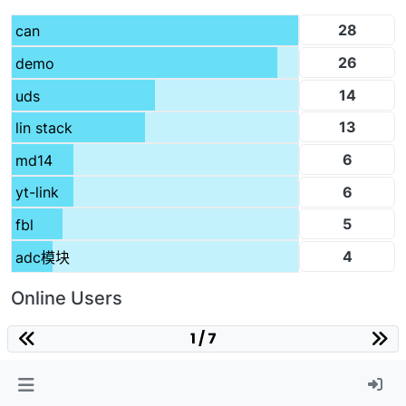
28
can
26
demo
14
uds
13
lin stack
6
md14
6
yt-link
5
fbl
4
adc模块
Online Users
1 / 7