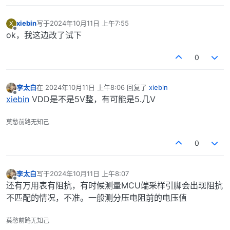
xiebin
写于
2024年10月11日 上午7:55
X
最后由 编辑
离线
ok，我这边改了试下
0
李太白
在
2024年10月11日 上午8:06
回复了
xiebin
最后由 编辑
离线
xiebin
VDD是不是5V整，有可能是5.几V
莫愁前路无知己
0
李太白
写于
2024年10月11日 上午8:07
最后由 编辑
离线
还有万用表有阻抗，有时候测量MCU端采样引脚会出现阻抗
不匹配的情况，不准。一般测分压电阻前的电压值
莫愁前路无知己