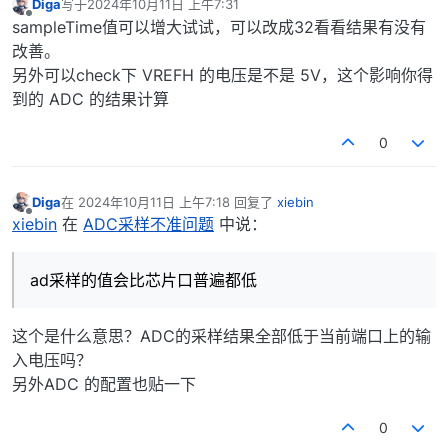
Diga
写于
2024年10月11日 上午7:31
最后由 编辑
离线
sampleTime值可以增大试试，可以改成32看看结果有没有
改善。
另外可以check下 VREFH 的电压是不是 5V，这个影响你得
到的 ADC 的结果计算
0
Diga
在
2024年10月11日 上午7:18
回复了
xiebin
最后由 编辑
离线
xiebin
在
ADC采样不准问题
中说：
ad采样的值会比芯片口普遍都低
这个是什么意思？ADC的采样结果全部低于当前端口上的输
入电压吗？
另外ADC 的配置也贴一下
0