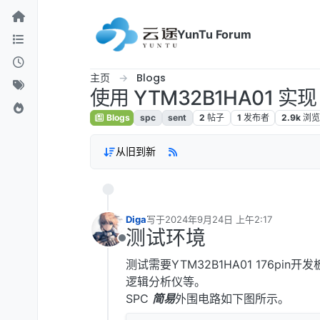
跳转至内容
YunTu Forum
主页
Blogs
使用 YTM32B1HA01 实现
Blogs
spc
sent
2
帖子
1
发布者
2.9k
浏
从旧到新
Diga
写于
2024年9月24日 上午2:17
最后由 编辑
测试环境
离线
测试需要YTM32B1HA01 176pin
逻辑分析仪等。
SPC
简易
外围电路如下图所示。