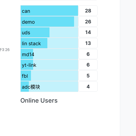
28
can
26
demo
14
uds
13
lin stack
3:26
6
md14
6
yt-link
5
fbl
4
adc模块
Online Users