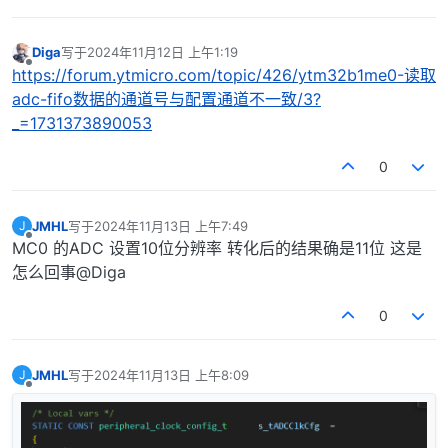
Diga
写于
2024年11月12日 上午1:19
最后由 编辑
离线
https://forum.ytmicro.com/topic/426/ytm32b1me0-读取
adc-fifo数据的通道号与配置通道不一致/3?
_=1731373890053
0
JMHL
写于
2024年11月13日 上午7:49
J
最后由 编辑
离线
MC0 的ADC 设置10位分辨率 转化后的结果确是11位 这是
怎么回事@Diga
0
JMHL
写于
2024年11月13日 上午8:09
J
最后由 编辑
离线