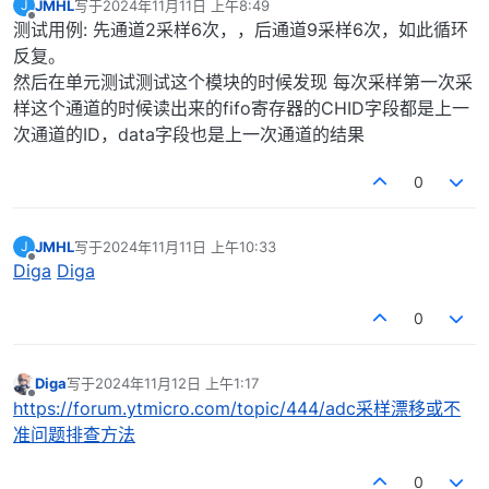
JMHL
写于
2024年11月11日 上午8:49
J
最后由 编辑
离线
测试用例: 先通道2采样6次，，后通道9采样6次，如此循环
反复。
然后在单元测试测试这个模块的时候发现 每次采样第一次采
样这个通道的时候读出来的fifo寄存器的CHID字段都是上一
次通道的ID，data字段也是上一次通道的结果
0
JMHL
写于
2024年11月11日 上午10:33
J
最后由 编辑
离线
Diga
Diga
0
Diga
写于
2024年11月12日 上午1:17
最后由 编辑
离线
https://forum.ytmicro.com/topic/444/adc采样漂移或不
准问题排查方法
0