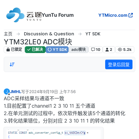
跳转至内容
YunTu Forum
YTMicro.com
主页
Discussion & Question
YT SDK
YTM32LE0 ADC模块
已锁定
已解决
YT SDK
adc模块
10
2
5.2k
登录后回复
JMHL
写于
2024年9月19日 上午7:56
J
最后由 编辑
离线
ADC采样结果与通道不一致
1.目前配置了channel1 2 3 10 11 五个通道
2.在单元测试的过程中，依次软件触发该5个通道的转化
3.转化结果错位，分别对应 2 3 10 11 1 的转化结果