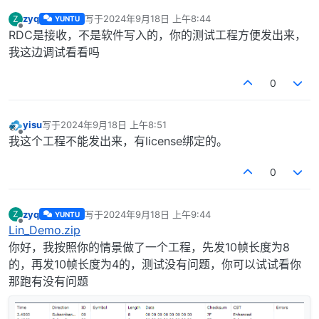
zyq
写于
2024年9月18日 上午8:44
Z
YUNTU
最后由 编辑
离线
RDC是接收，不是软件写入的，你的测试工程方便发出来，
我这边调试看看吗
0
yisu
写于
2024年9月18日 上午8:51
最后由 编辑
离线
我这个工程不能发出来，有license绑定的。
0
zyq
写于
2024年9月18日 上午9:44
Z
YUNTU
最后由 编辑
离线
Lin_Demo.zip
你好，我按照你的情景做了一个工程，先发10帧长度为8
的，再发10帧长度为4的，测试没有问题，你可以试试看你
那跑有没有问题