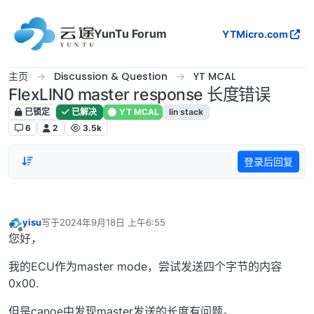
跳转至内容
YunTu Forum
YTMicro.com
主页
Discussion & Question
YT MCAL
FlexLIN0 master response 长度错误
已锁定
已解决
YT MCAL
lin stack
6
2
3.5k
登录后回复
yisu
写于
2024年9月18日 上午6:55
最后由 编辑
离线
您好，
我的ECU作为master mode，尝试发送四个字节的内容
0x00.
但是canoe中发现master发送的长度有问题。