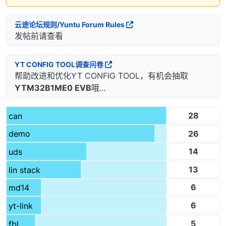
云途论坛规则/Yuntu Forum Rules
发帖前请查看
YT CONFIG TOOL调查问卷
帮助改进和优化YT CONFIG TOOL，有机会抽取
YTM32B1ME0 EVB
哦...
28
can
26
demo
14
uds
13
lin stack
6
md14
6
yt-link
5
fbl