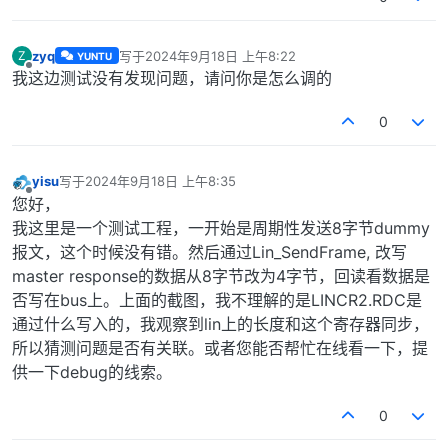
zyq
写于
2024年9月18日 上午8:22
Z
YUNTU
最后由 编辑
离线
我这边测试没有发现问题，请问你是怎么调的
0
yisu
写于
2024年9月18日 上午8:35
最后由 编辑
离线
您好，
我这里是一个测试工程，一开始是周期性发送8字节dummy
报文，这个时候没有错。然后通过Lin_SendFrame, 改写
master response的数据从8字节改为4字节，回读看数据是
否写在bus上。上面的截图，我不理解的是LINCR2.RDC是
通过什么写入的，我观察到lin上的长度和这个寄存器同步，
所以猜测问题是否有关联。或者您能否帮忙在线看一下，提
供一下debug的线索。
0