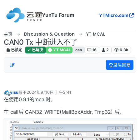
跳转至内容
YunTu Forum
YTMicro.com
主页
Discussion & Question
YT MCAL
CAN0 Tx 中断进入不了
已锁定
已解决
YT MCAL
can
16
2
6.3k
登录后回复
yisu
写于
2024年9月6日 上午2:41
最后由 编辑
离线
在使用0.9.1的mcal时。
在 call后 CAN32_WRITE(MailBoxAddr, Tmp32) 后，