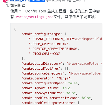
jiankang_wang
写于
2024年9月9日 上午6:48
J
YUNTU
最后由 编辑
离线
如何编译
使用 YT Config Tool 生成工程后，生成的工作区中会
有
文件，其中包含了配置项：
.vscode/settings.json
{

"cmake.configureArgs"
: [

"-DCMAKE_TOOLCHAIN_FILE=
${workspaceFolde
"-DARM_CPU=cortex-m7"
,

"-DDEVICE_NAME=YTM32B1HA0"
,

"-DTOOLCHAIN=GCC"
    ],

"cmake.buildDirectory"
: 
"
${workspaceFolder}
/
"cmake.buildToolArgs"
: [],

"cmake.sourceDirectory"
: 
"
${workspaceFolder}
"cmake.generator"
: 
"Ninja"
,

"cmake.configureOnOpen"
: 
false
,

"cmake.ignoreKitEnv"
: 
true
,

"cmake.showSystemKits"
: 
false
,

"cmake.enableAutomaticKitScan"
: 
false
,

"cmake.enabledOutputParsers"
: [
