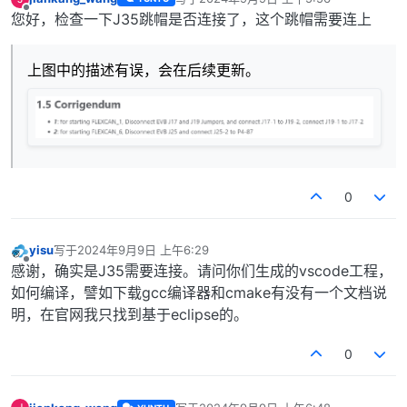
最后由 编辑
离线
您好，检查一下J35跳帽是否连接了，这个跳帽需要连上
上图中的描述有误，会在后续更新。
0
yisu
写于
2024年9月9日 上午6:29
最后由 编辑
离线
感谢，确实是J35需要连接。请问你们生成的vscode工程，
如何编译，譬如下载gcc编译器和cmake有没有一个文档说
明，在官网我只找到基于eclipse的。
0