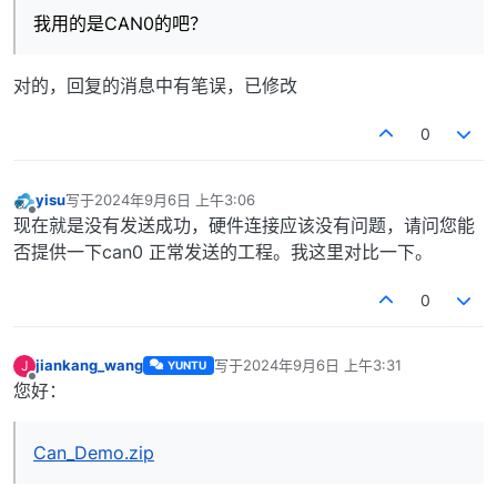
我用的是CAN0的吧？
对的，回复的消息中有笔误，已修改
0
yisu
写于
2024年9月6日 上午3:06
最后由 编辑
离线
现在就是没有发送成功，硬件连接应该没有问题，请问您能
否提供一下can0 正常发送的工程。我这里对比一下。
0
jiankang_wang
写于
2024年9月6日 上午3:31
J
YUNTU
最后由 编辑
离线
您好：
Can_Demo.zip