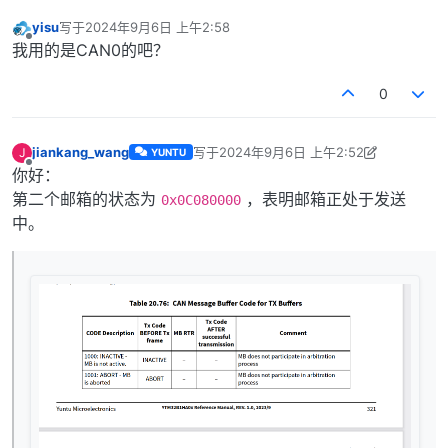
yisu
写于
2024年9月6日 上午2:58
最后由 编辑
离线
我用的是CAN0的吧？
0
jiankang_wang
写于
2024年9月6日 上午2:52
J
YUNTU
最后由 jiankang_wang 编辑
2024年9月6日 
离线
你好：
第二个邮箱的状态为
，表明邮箱正处于发送
0x0C080000
中。