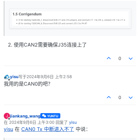
使用CAN2需要确保J35连接上了
0
yisu
写于
2024年9月6日 上午2:58
最后由 编辑
离线
我用的是CAN0的吧？
0
jiankang_wang
J
YUNTU
离线
在
2024年9月6日 上午3:00
回复了
yisu
最后由 编辑
yisu
在
CAN0 Tx 中断进入不了
中说：