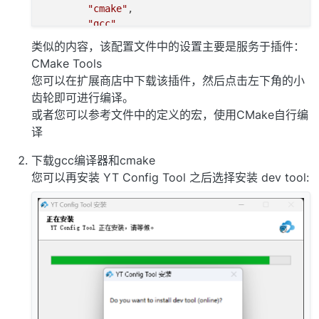
"cmake"
,

"gcc"
,

"gnuld"
,

类似的内容，该配置文件中的设置主要是服务于插件：
"msvc"
,

CMake Tools
"ghs"
,

您可以在扩展商店中下载该插件，然后点击左下角的小
"diab"
,

齿轮即可进行编译。
"iar"
或者您可以参考文件中的定义的宏，使用CMake自行编
    ]

译
下载gcc编译器和cmake
您可以再安装 YT Config Tool 之后选择安装 dev tool: