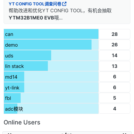
YT CONFIG TOOL调查问卷
帮助改进和优化YT CONFIG TOOL，有机会抽取
YTM32B1ME0 EVB
哦...
28
can
26
demo
14
uds
13
lin stack
6
md14
6
yt-link
5
fbl
4
adc模块
Online Users