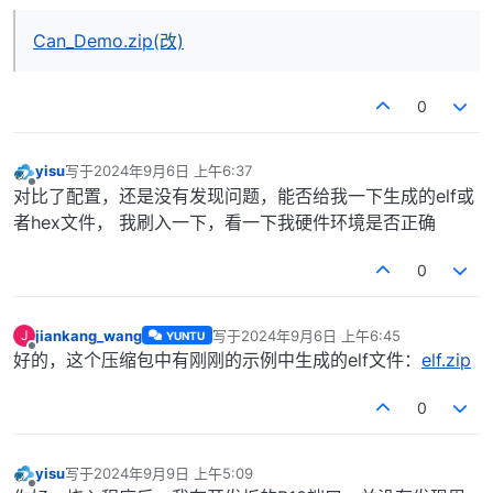
Can_Demo.zip(改)
0
yisu
写于
2024年9月6日 上午6:37
最后由 编辑
离线
对比了配置，还是没有发现问题，能否给我一下生成的elf或
者hex文件， 我刷入一下，看一下我硬件环境是否正确
0
jiankang_wang
写于
2024年9月6日 上午6:45
J
YUNTU
最后由 编辑
离线
好的，这个压缩包中有刚刚的示例中生成的elf文件：
elf.zip
0
yisu
写于
2024年9月9日 上午5:09
最后由 编辑