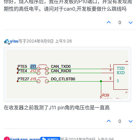
离线
你好，烧入程序后，我在开发板的P10端口，并没有发现周
期性的高低电平。请问对于can0,开发板要做什么跳线吗
0
yisu
写于
2024年9月9日 上午5:26
最后由 编辑
离线
在收发器之前我测了J11 pin角的电压也是一直高
0
jiankang_wang
写于
2024年9月9日 上午5:56
J
YUNTU