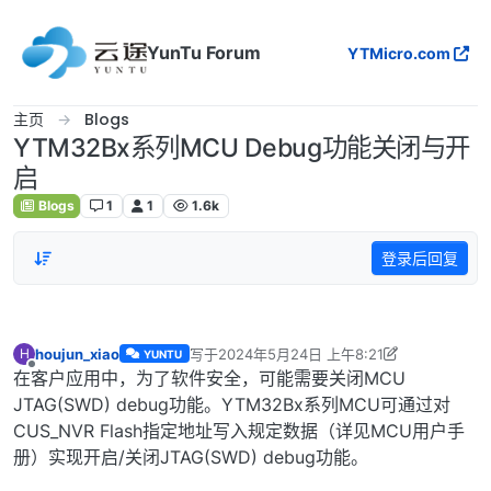
跳转至内容
YunTu Forum
YTMicro.com
主页
Blogs
YTM32Bx系列MCU Debug功能关闭与开
启
Blogs
1
1
1.6k
登录后回复
houjun_xiao
写于
2024年5月24日 上午8:21
H
YUNTU
最后由 houjun_xiao 编辑
2024年5月24日 下午
离线
在客户应用中，为了软件安全，可能需要关闭MCU
JTAG(SWD) debug功能。YTM32Bx系列MCU可通过对
CUS_NVR Flash指定地址写入规定数据（详见MCU用户手
册）实现开启/关闭JTAG(SWD) debug功能。