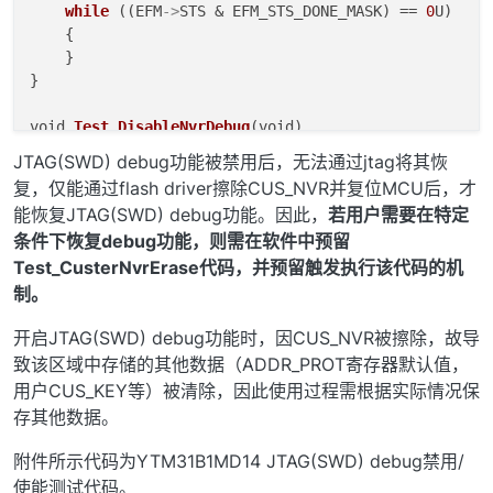
while
 ((EFM
->
STS & EFM_STS_DONE_MASK) == 
0
U) 

    {

    }

}

void 
Test_DisableNvrDebug
(void)

{

JTAG(SWD) debug功能被禁用后，无法通过jtag将其恢
    EFM
->
CMD = 
0
U;

复，仅能通过flash driver擦除CUS_NVR并复位MCU后，才
    EFM
->
STS = EFM_STS_FAIL_MASK |

能恢复JTAG(SWD) debug功能。因此，
若用户需要在特定
                EFM_STS_ACCERR_MASK |

条件下恢复debug功能，则需在软件中预留
                EFM_STS_UNRECOVERR_MASK |

Test_CusterNvrErase代码，并预留触发执行该代码的机
                EFM_STS_RECOVERR_MASK |

                EFM_STS_DONE_MASK;

制。
    EFM
->
CUS_KEY = 
0x4dff32
;

    EFM
->
NVR_ADDR = 
0x10000408
U;

开启JTAG(SWD) debug功能时，因CUS_NVR被擦除，故导
    EFM
->
NVR_DATA[
0
] = 
0x5A5A5A5A
U;

致该区域中存储的其他数据（ADDR_PROT寄存器默认值，
    EFM
->
NVR_DATA[
1
] = 
0x5A5A5A5A
U;

用户CUS_KEY等）被清除，因此使用过程需根据实际情况保
    EFM
->
CMD_UNLOCK = 
0xfd9573f5
;

存其他数据。
    EFM
->
CMD = 
0x40
U;

while
 ((EFM
->
STS & EFM_STS_DONE_MASK) == 
0
U) 

附件所示代码为YTM31B1MD14 JTAG(SWD) debug禁用/
    {

使能测试代码。