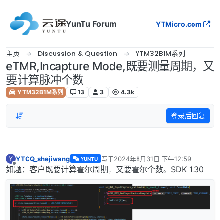
跳转至内容
YunTu Forum
YTMicro.com
主页
Discussion & Question
YTM32B1M系列
eTMR,Incapture Mode,既要测量周期，又
要计算脉冲个数
YTM32B1M系列
13
3
4.3k
登录后回复
YTCQ_shejiwang
写于
2024年8月31日 下午12:59
Y
YUNTU
最后由 编辑
离线
如题：客户既要计算霍尔周期，又要霍尔个数。SDK 1.30