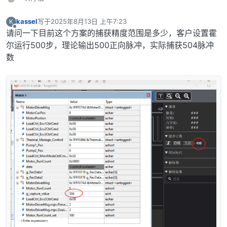
kassel
写于
2025年8月13日 上午7:23
K
最后由 编辑
离线
请问一下目前这个方案的捕获精度范围是多少，客户设置霍
尔运行500步，理论输出500正向脉冲，实际捕获504脉冲
数