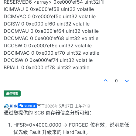
RESERVED6 <array> 0xe000'ef54 uint32[1]
ICIMVAU 0 0xe000'ef58 uint32 volatile
DCIMVAC 0 0xe000'ef5c uint32 volatile
DCISW 0 0xe000'ef60 uint32 volatile
DCCMVAU 0 0xe000'ef64 uint32 volatile
DCCMVAC 0 0xe000'ef68 uint32 volatile
DCCSW 0 0xe000'ef6c uint32 volatile
DCCIMVAC 0 0xe000'ef70 uint32 volatile
DCCISW 0 0xe000'ef74 uint32 volatile
BPIALL 0 0xe000'ef78 uint32 volatile
0
Kirk
写于
2026年5月27日 上午7:19
YUNTU
最后由 编辑
离线
通过您提供的 SCB 寄存器信息分析可知：
HFSR=0x4000_0000 → FORCED 位有效，说明是低
优先级 Fault 升级来的 HardFault。