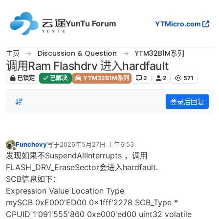
跳转至内容
YunTu Forum
YTMicro.com
主页
Discussion & Question
YTM32B1M系列
调用Ram Flashdrv 进入hardfault
已锁定
已解决
YTM32B1M系列
2
2
571
登录后回复
Funchovy
写于
2026年5月27日 上午6:53
最后由 编辑
离线
发现如果不SuspendAllInterrupts ，调用
FLASH_DRV_EraseSector会进入hardfault.
SCB信息如下：
Expression Value Location Type
mySCB 0xE000'ED00 0x1fff'2278 SCB_Type *
CPUID 1'091'555'860 0xe000'ed00 uint32 volatile