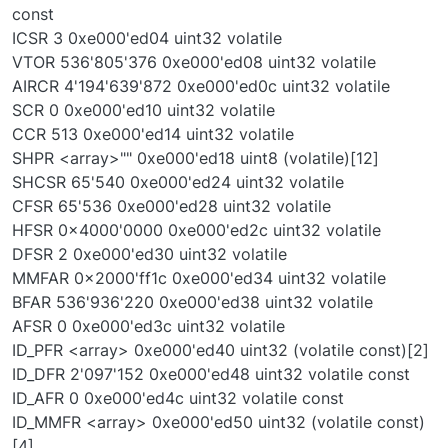
const
ICSR 3 0xe000'ed04 uint32 volatile
VTOR 536'805'376 0xe000'ed08 uint32 volatile
AIRCR 4'194'639'872 0xe000'ed0c uint32 volatile
SCR 0 0xe000'ed10 uint32 volatile
CCR 513 0xe000'ed14 uint32 volatile
SHPR <array>"" 0xe000'ed18 uint8 (volatile)[12]
SHCSR 65'540 0xe000'ed24 uint32 volatile
CFSR 65'536 0xe000'ed28 uint32 volatile
HFSR 0x4000'0000 0xe000'ed2c uint32 volatile
DFSR 2 0xe000'ed30 uint32 volatile
MMFAR 0x2000'ff1c 0xe000'ed34 uint32 volatile
BFAR 536'936'220 0xe000'ed38 uint32 volatile
AFSR 0 0xe000'ed3c uint32 volatile
ID_PFR <array> 0xe000'ed40 uint32 (volatile const)[2]
ID_DFR 2'097'152 0xe000'ed48 uint32 volatile const
ID_AFR 0 0xe000'ed4c uint32 volatile const
ID_MMFR <array> 0xe000'ed50 uint32 (volatile const)
[4]