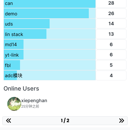
28
can
26
demo
14
uds
13
lin stack
6
md14
6
yt-link
5
fbl
4
adc模块
Online Users
xiepenghan
25分钟之前
1 / 2