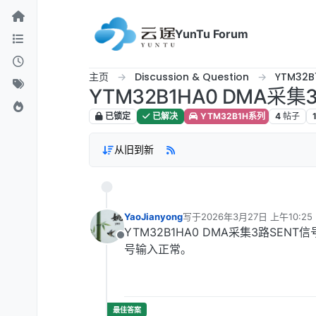
跳转至内容
YunTu Forum
主页
Discussion & Question
YTM32
YTM32B1HA0 DMA采集
已锁定
已解决
YTM32B1H系列
4
帖子
从旧到新
YaoJianyong
写于
2026年3月27日 上午10:25
最后由 编辑
YTM32B1HA0 DMA采集3路SENT
离线
号输入正常。