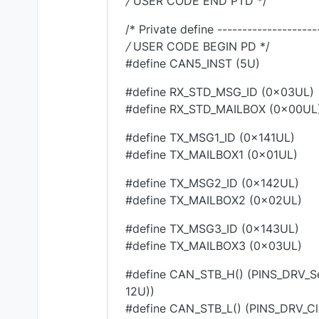
/
USER CODE END PTD */
/* Private define --------------------
/
USER CODE BEGIN PD */
#define CAN5_INST (5U)
#define RX_STD_MSG_ID (0x03UL)
#define RX_STD_MAILBOX (0x00UL
#define TX_MSG1_ID (0x141UL)
#define TX_MAILBOX1 (0x01UL)
#define TX_MSG2_ID (0x142UL)
#define TX_MAILBOX2 (0x02UL)
#define TX_MSG3_ID (0x143UL)
#define TX_MAILBOX3 (0x03UL)
#define CAN_STB_H() (PINS_DRV_Se
12U))
#define CAN_STB_L() (PINS_DRV_Cle