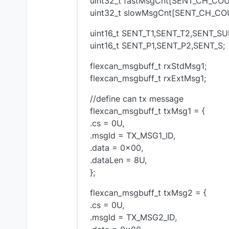
uint32_t fastMsgCnt[SENT_CH_COUNT
uint32_t slowMsgCnt[SENT_CH_COUN
uint16_t SENT_T1,SENT_T2,SENT_SU
uint16_t SENT_P1,SENT_P2,SENT_S;
flexcan_msgbuff_t rxStdMsg1;
flexcan_msgbuff_t rxExtMsg1;
//define can tx message
flexcan_msgbuff_t txMsg1 = {
.cs = 0U,
.msgId = TX_MSG1_ID,
.data = 0x00,
.dataLen = 8U,
};
flexcan_msgbuff_t txMsg2 = {
.cs = 0U,
.msgId = TX_MSG2_ID,