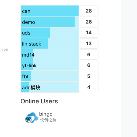
28
can
26
demo
14
uds
13
lin stack
3:26
6
md14
6
yt-link
5
fbl
4
adc模块
Online Users
bingo
7分钟之前