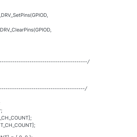
DRV_SetPins(GPIOD,
DRV_ClearPins(GPIOD,
----------------------------------------
/
----------------------------------------
/
;
;
T_CH_COUNT];
NT_CH_COUNT];