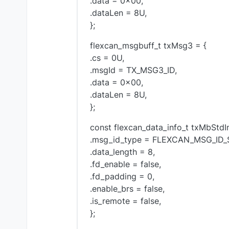
.data = 0x00,
.dataLen = 8U,
};
flexcan_msgbuff_t txMsg3 = {
.cs = 0U,
.msgId = TX_MSG3_ID,
.data = 0x00,
.dataLen = 8U,
};
const flexcan_data_info_t txMbStdIn
.msg_id_type = FLEXCAN_MSG_ID_
.data_length = 8,
.fd_enable = false,
.fd_padding = 0,
.enable_brs = false,
.is_remote = false,
};