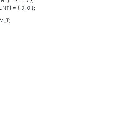
] = { 0, 0 };
T] = { 0, 0 };
M_T;