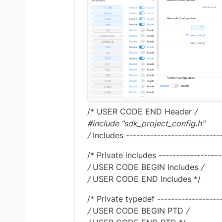
/* USER CODE END Header
/
#include "sdk_project_config.h"
/
Includes ----------------------------
/* Private includes ------------------
/
USER CODE BEGIN Includes
/
/
USER CODE END Includes */
/* Private typedef -------------------
/
USER CODE BEGIN PTD
/