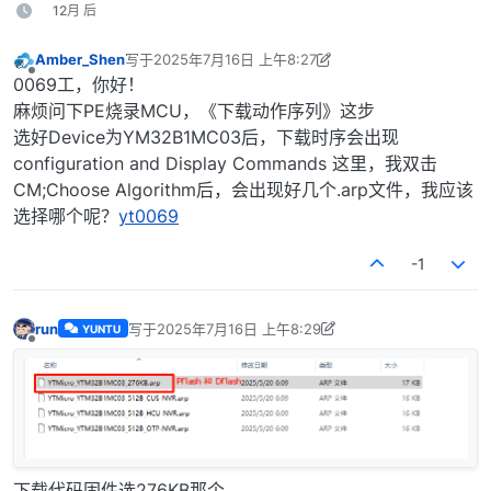
12月 后
d
Amber_Shen
写于
2025年7月16日 上午8:27
最后由 Amber_Shen 编辑
2025年7月16日 下午4:28
e
离线
0069工，你好！
麻烦问下PE烧录MCU，《下载动作序列》这步
o
选好Device为YM32B1MC03后，下载时序会出现
configuration and Display Commands 这里，我双击
CM;Choose Algorithm后，会出现好几个.arp文件，我应该
选择哪个呢？
yt0069
-1
run
写于
2025年7月16日 上午8:29
YUNTU
最后由 run 编辑
2025年7月16日 下午4:30
离线
下载代码固件选276KB那个