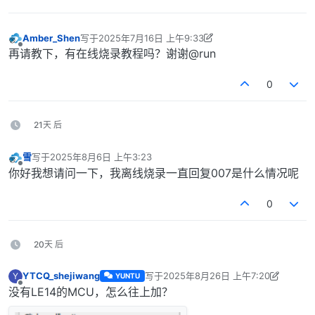
Amber_Shen
写于
2025年7月16日 上午9:33
最后由 Amber_Shen 编辑
2025年7月16日 下午5:33
离线
再请教下，有在线烧录教程吗？谢谢@run
0
21天 后
雪
写于
2025年8月6日 上午3:23
最后由 编辑
离线
你好我想请问一下，我离线烧录一直回复007是什么情况呢
0
20天 后
YTCQ_shejiwang
写于
2025年8月26日 上午7:20
Y
YUNTU
最后由 YTCQ_shejiwang 编辑
2025年8
离线
没有LE14的MCU，怎么往上加？