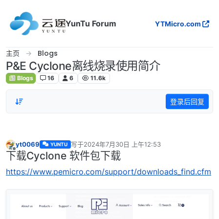
跳转至内容
YunTu Forum
YTMicro.com
主页
Blogs
P&E Cyclone离线烧录使用简介
Blogs
16
6
11.6k
登录后回复
yt0069
写于
2024年7月30日 上午12:53
YUNTU
最后由 编辑
下载Cyclone 软件包下载
离线
https://www.pemicro.com/support/downloads_find.cfm