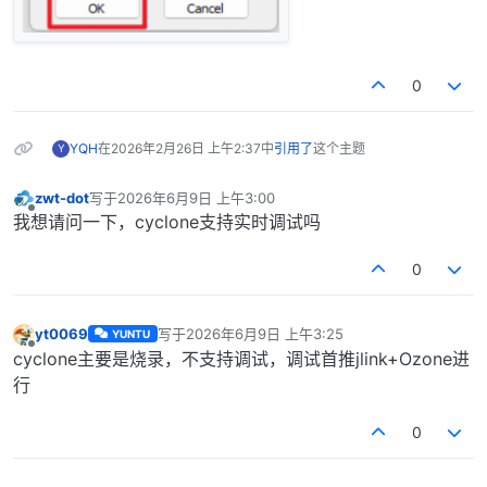
0
YQH
在
2026年2月26日 上午2:37
中
引用了
这个主题
Y
zwt-dot
写于
2026年6月9日 上午3:00
最后由 编辑
离线
我想请问一下，cyclone支持实时调试吗
0
yt0069
写于
2026年6月9日 上午3:25
YUNTU
最后由 编辑
离线
cyclone主要是烧录，不支持调试，调试首推jlink+Ozone进
行
0