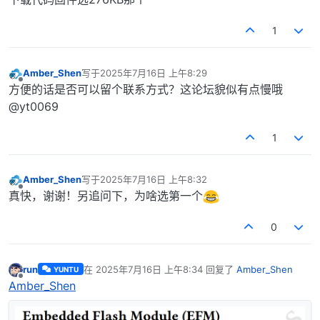
1
Amber_Shen
写于
2025年7月16日 上午8:29
最后由 编辑
离线
方便的话是否可以留个联系方式？这论坛貌似有点慢哦
@yt0069
1
Amber_Shen
写于
2025年7月16日 上午8:32
最后由 编辑
离线
真快，谢谢！另追问下，为啥选第一个
0
run
在
2025年7月16日 上午8:34
回复了
Amber_Shen
YUNTU
最后由 编辑
离线
Amber_Shen