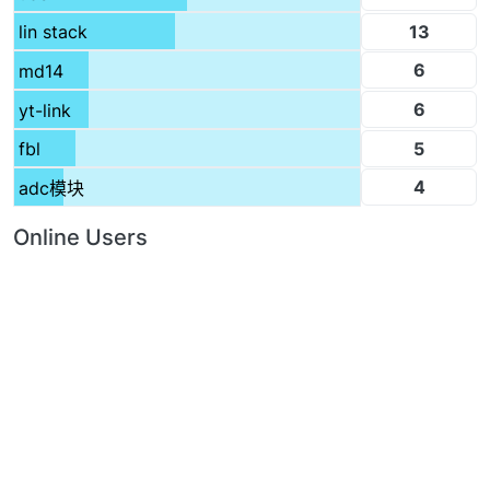
13
lin stack
6
md14
6
yt-link
5
fbl
4
adc模块
Online Users