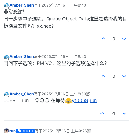
Amber_Shen
写于
2025年7月16日 上午8:40
最后由 编辑
离线
非常感谢！
同一步骤中子选项，Queue Object Data这里是选择我的目
标烧录文件吗？xx.hex?
0
Amber_Shen
写于
2025年7月16日 上午8:43
最后由 编辑
离线
同问下子选项：PM VC，这里的子选项选择什么？
0
Amber_Shen
写于
2025年7月16日 上午8:53
最后由 Amber_Shen 编辑
2025年7月16日 下午4:54
离线
0069工 run工 急急急 在等待
yt0069
run
-1
run
写于
2025年7月16日 上午9:26
YUNTU