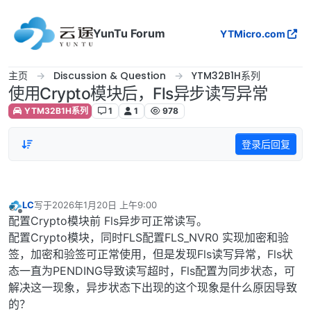
跳转至内容
YunTu Forum
YTMicro.com
主页
Discussion & Question
YTM32B1H系列
使用Crypto模块后，Fls异步读写异常
YTM32B1H系列
1
1
978
登录后回复
LC
写于
2026年1月20日 上午9:00
最后由 编辑
离线
配置Crypto模块前 Fls异步可正常读写。
配置Crypto模块，同时FLS配置FLS_NVR0 实现加密和验
签，加密和验签可正常使用，但是发现Fls读写异常，Fls状
态一直为PENDING导致读写超时，Fls配置为同步状态，可
解决这一现象，异步状态下出现的这个现象是什么原因导致
的？