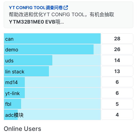
YT CONFIG TOOL调查问卷
帮助改进和优化YT CONFIG TOOL，有机会抽取
YTM32B1ME0 EVB
哦...
28
can
26
demo
14
uds
13
lin stack
6
md14
6
yt-link
5
fbl
4
adc模块
Online Users