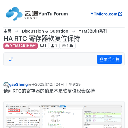
跳转至内容
YunTu Forum
YTMicro.com
主页
Discussion & Question
YTM32B1H系列
HA RTC 寄存器软复位保持
YTM32B1H系列
1
1
1.1k
登录后回复
gaoSheng
写于
2025年12月24日 上午9:29
最后由 编辑
离线
请问RTC的寄存器的值是不是软复位也会保持