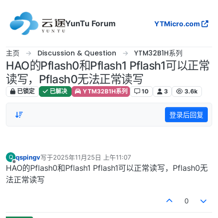
跳转至内容
YunTu Forum
YTMicro.com
主页
Discussion & Question
YTM32B1H系列
HAO的Pflash0和Pflash1 Pflash1可以正常
读写，Pflash0无法正常读写
已锁定
已解决
YTM32B1H系列
10
3
3.6k
登录后回复
qspingv
写于
2025年11月25日 上午11:07
Q
最后由 编辑
离线
HAO的Pflash0和Pflash1 Pflash1可以正常读写，Pflash0无
法正常读写
0