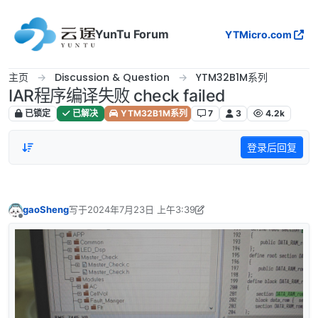
跳转至内容
YunTu Forum
YTMicro.com
主页
Discussion & Question
YTM32B1M系列
IAR程序编译失败 check failed
已锁定
已解决
YTM32B1M系列
7
3
4.2k
登录后回复
gaoSheng
写于
2024年7月23日 上午3:39
最后由 Frankie 编辑
2024年8月28日 下午1:33
离线