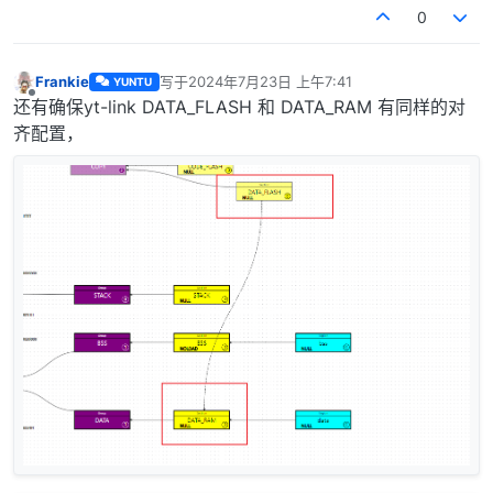
0
Frankie
写于
2024年7月23日 上午7:41
YUNTU
最后由 编辑
离线
还有确保yt-link DATA_FLASH 和 DATA_RAM 有同样的对
齐配置，