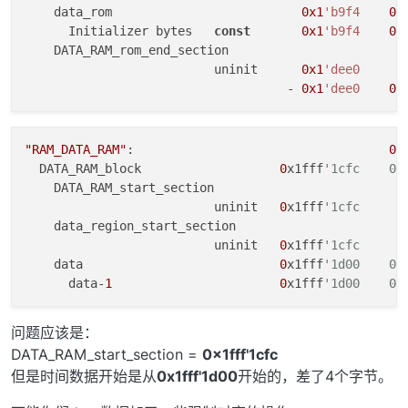
    data_rom                          
0x1
'b9f4
0x
      Initializer bytes   
const
0x1
'b9f4
0x
    DATA_RAM_rom_end_section

                          uninit      
0x1
'dee0
                                    - 
0x1
'dee0
0x
"RAM_DATA_RAM"
:                                   
0
x
  DATA_RAM_block                   
0
x1fff
'1cfc    0x
    DATA_RAM_start_section

                          uninit   
0
x1fff
'1cfc      
    data_region_start_section

                          uninit   
0
x1fff
'1cfc      
    data                           
0
x1fff
'1d00    0x
      data-
1
0
x1fff
'1d00    0x
问题应该是：
DATA_RAM_start_section =
0x1fff'1cfc
但是时间数据开始是从
0x1fff'1d00
开始的，差了4个字节。