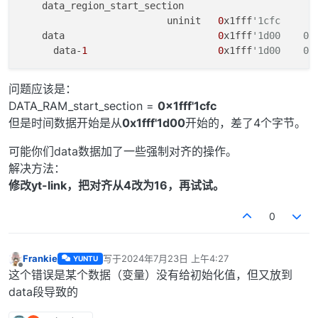
    data_region_start_section

                          uninit   
0
x1fff
'1cfc      
    data                           
0
x1fff
'1d00    0x
      data-
1
0
x1fff
'1d00    0x
问题应该是：
DATA_RAM_start_section =
0x1fff'1cfc
但是时间数据开始是从
0x1fff'1d00
开始的，差了4个字节。
可能你们data数据加了一些强制对齐的操作。
解决方法：
修改yt-link，把对齐从4改为16，再试试。
0
Frankie
写于
2024年7月23日 上午4:27
YUNTU
最后由 编辑
离线
这个错误是某个数据（变量）没有给初始化值，但又放到
data段导致的