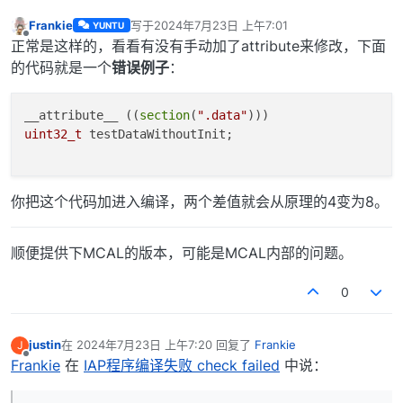
Frankie
写于
2024年7月23日 上午7:01
YUNTU
最后由 编辑
离线
正常是这样的，看看有没有手动加了attribute来修改，下面
的代码就是一个
错误例子
：
__attribute__ ((
section
(
".data"
uint32_t
 testDataWithoutInit;

你把这个代码加进入编译，两个差值就会从原理的4变为8。
顺便提供下MCAL的版本，可能是MCAL内部的问题。
0
justin
在
2024年7月23日 上午7:20
回复了
Frankie
J
最后由 编辑
离线
Frankie
在
IAP程序编译失败 check failed
中说：