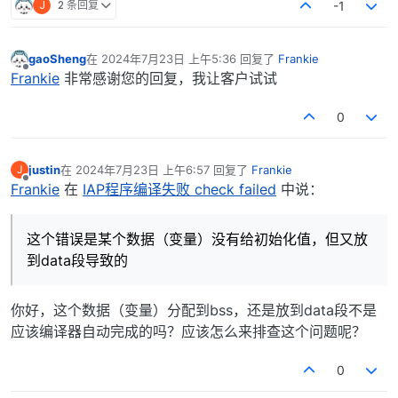
J
2 条回复
-1
gaoSheng
在
2024年7月23日 上午5:36
回复了
Frankie
最后由 编辑
离线
Frankie
非常感谢您的回复，我让客户试试
0
justin
在
2024年7月23日 上午6:57
回复了
Frankie
J
最后由 编辑
离线
Frankie
在
IAP程序编译失败 check failed
中说：
这个错误是某个数据（变量）没有给初始化值，但又放
到data段导致的
你好，这个数据（变量）分配到bss，还是放到data段不是
应该编译器自动完成的吗？应该怎么来排查这个问题呢？
0