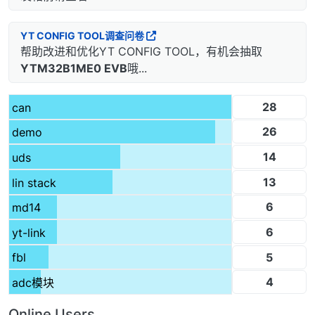
YT CONFIG TOOL调查问卷
帮助改进和优化YT CONFIG TOOL，有机会抽取
YTM32B1ME0 EVB
哦...
28
can
26
demo
14
uds
13
lin stack
6
md14
6
yt-link
5
fbl
4
adc模块
Online Users