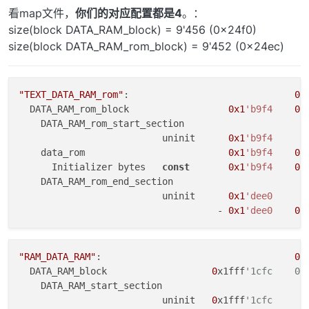
看map文件，
你们的对应配置都是4
。：
size(block DATA_RAM_block) = 9'456 (0x24f0)
size(block DATA_RAM_rom_block) = 9'452 (0x24ec)
"TEXT_DATA_RAM_rom"
:                              
0x
  DATA_RAM_rom_block                  
0x1
'b9f4
0x
    DATA_RAM_rom_start_section

                          uninit      
0x1
'b9f4
    data_rom                          
0x1
'b9f4
0x
      Initializer bytes   
const
0x1
'b9f4
0x
    DATA_RAM_rom_end_section

                          uninit      
0x1
'dee0
                                    - 
0x1
'dee0
0x
"RAM_DATA_RAM"
:                                   
0
x
  DATA_RAM_block                   
0
x1fff
'1cfc    0x
    DATA_RAM_start_section

                          uninit   
0
x1fff
'1cfc      