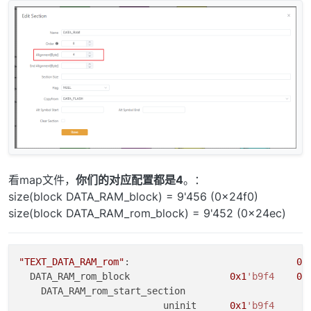
看map文件，
你们的对应配置都是4
。：
size(block DATA_RAM_block) = 9'456 (0x24f0)
size(block DATA_RAM_rom_block) = 9'452 (0x24ec)
"TEXT_DATA_RAM_rom"
:                              
0x
  DATA_RAM_rom_block                  
0x1
'b9f4
0x
    DATA_RAM_rom_start_section

                          uninit      
0x1
'b9f4